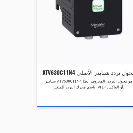
ATV630C11N4 محول تردد شنايدر الأصلي
الجديد
شنايدر ATV630C11N4 هو محول التردد، المعروف أيضًا
باسم محرك التردد المتغير (VFD) أو العاكس.