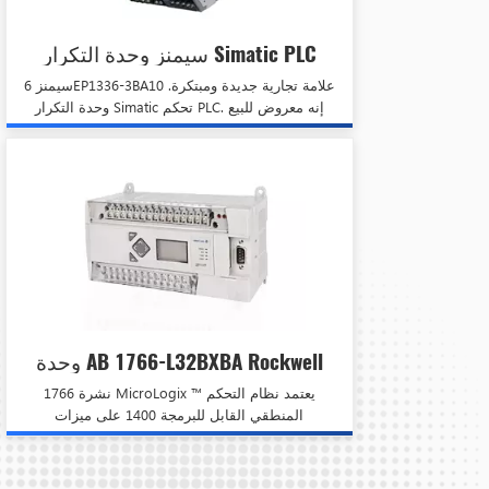
سيمنز وحدة التكرار Simatic PLC
Controller 6EP1336-3BA10
سيمنز 6EP1336-3BA10 علامة تجارية جديدة ومبتكرة.
وحدة التكرار Simatic تحكم PLC. إنه معروض للبيع
الآن بسعر خاص
وحدة AB 1766-L32BXBA Rockwell
PLC في الولايات المتحدة 1734-
نشرة 1766 MicroLogix ™ يعتمد نظام التحكم
TOP3S
المنطقي القابل للبرمجة 1400 على ميزات
MicroLogix 1100 الرئيسية: EEtherNet / IP ™
التحرير عبر الإنترنت ولوحة LCD المدمجة.