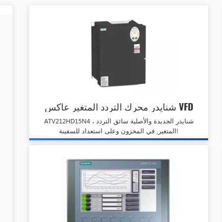
شنايدر محرك التردد المتغير عاكس VFD
ATV212HD15N4
ATV212HD15N4 ، شنايدر الجديدة والأصلية سائق التردد
المتغير, في المخزون وعلى استعداد للسفينة!