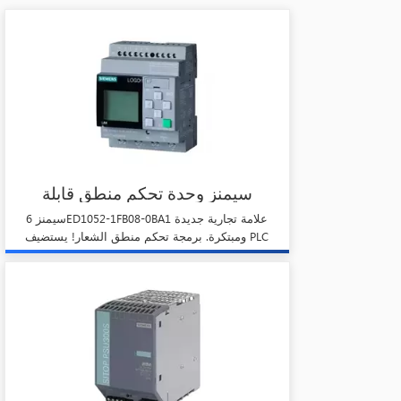
سيمنز وحدة تحكم منطق قابلة
للبرمجة شعار! وحدة المضيف Plc
سيمنز 6ED1052-1FB08-0BA1 علامة تجارية جديدة
6ED1052-1FB08-0BA1
ومبتكرة. برمجة تحكم منطق الشعار! يستضيف PLC
وحدة. إنه معروض للبيع الآن بسعر خاص