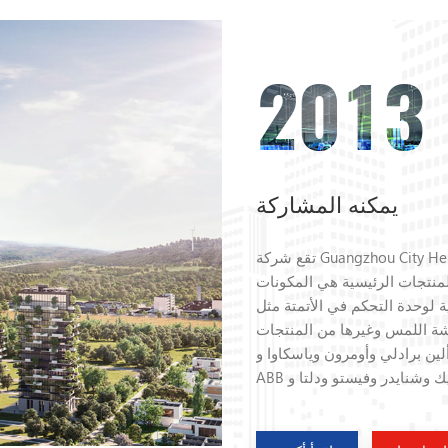
2013
يمكنه المشاركة
تقع شركة Guangzhou City Heneng Automation Equipment في مدينة قوانغتشو ،
اق. مع حوالي 8 موظفين. المنتجات الرئيسية هي المكونات
 التحكم في الأتمتة مثل PLC ، ومحرك نظام المؤازرة والسائق ،
اشة اللمس وغيرها من المنتجات
لين برادلي وأومرون وياسكاوا و
ABB وبيلز وباناسونيك وشنايدر وفيستو ودلتا و IFM و Beckhoff وما إلى ذلك. مع ما يقرب
ة والخدمات المهنية. حماية جيدة