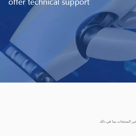
 محرك سيرفو ، شاشة تعمل باللمس ، محرك ، HMI ، نظام آلة CNC وقطع غيار