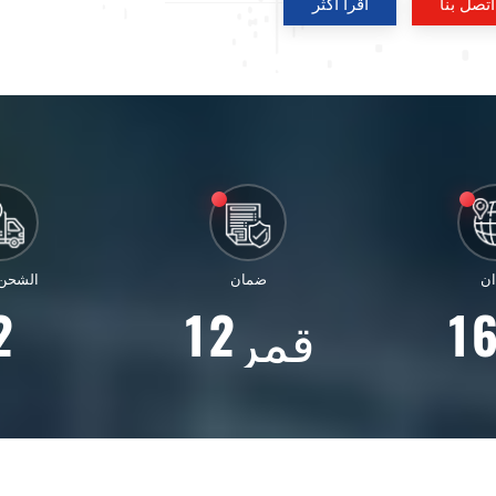
اتصل بنا
اقرأ أكثر
ان
ضمان
الشحن 
2
1
2
1
قمر