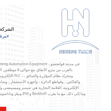
الشركة
خبرة
بالقرب من مترو الأنف
الإلكترونية لوحدة
والعاكس ، وقواطع الدائرة ، وأجهزة الاستشعار ، وش
الإلكترونية. العلامة التجارية هي سيمنز وميسيتشي وأ
من 10 سنوات من الخبرة في صناعة المكونات الإلكتروني
معبأة لتجنب النقل العنيف. الحفاظ على وقت التسليم في غضون 3 أيام لبنود المخزون.