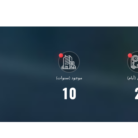
(أيام)
موجود (سنوات)
1
0