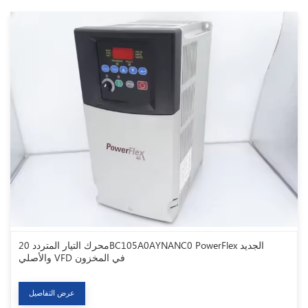
محرك التيار المتردد 20BC105A0AYNANC0 PowerFlex الجديد
والأصلي VFD في المخزون
عرض التفاصيل