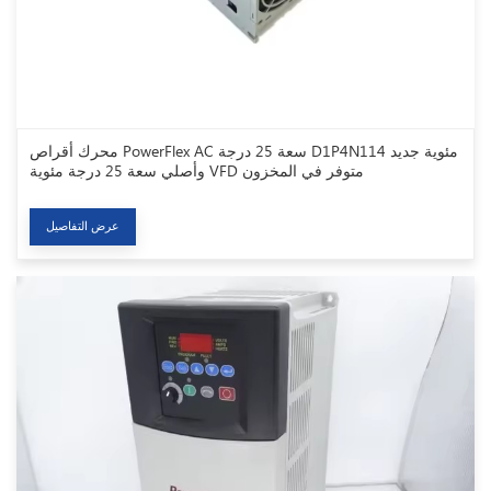
محرك أقراص PowerFlex AC سعة 25 درجة D1P4N114 مئوية جديد
وأصلي سعة 25 درجة مئوية VFD متوفر في المخزون
عرض التفاصيل