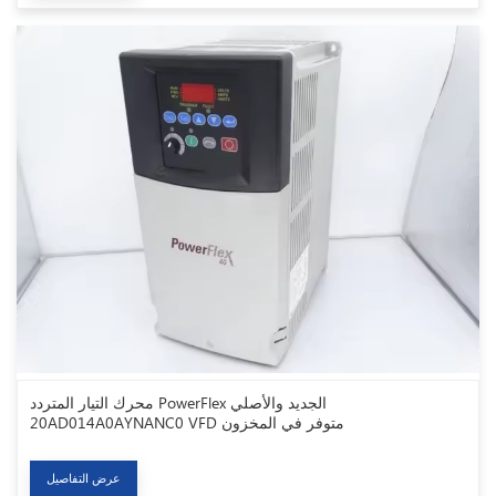
محرك التيار المتردد PowerFlex الجديد والأصلي
20AD014A0AYNANC0 VFD متوفر في المخزون
عرض التفاصيل