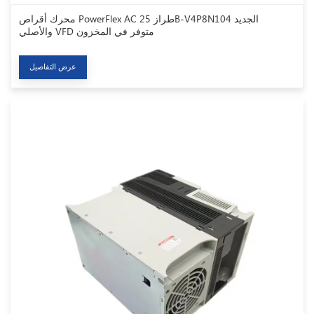
محرك أقراص PowerFlex AC طراز 25B-V4P8N104 الجديد
والأصلي VFD متوفر في المخزون
عرض التفاصيل