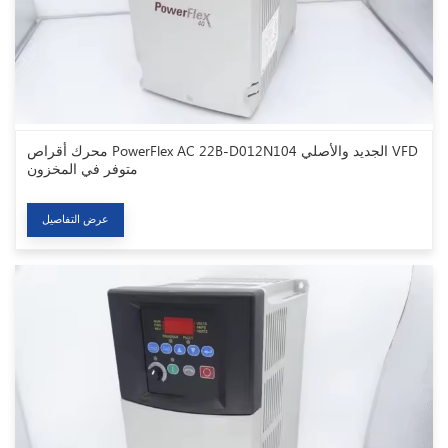
محرك أقراص PowerFlex AC 22B-D012N104 الجديد والأصلي VFD
متوفر في المخزون
عرض التفاصيل