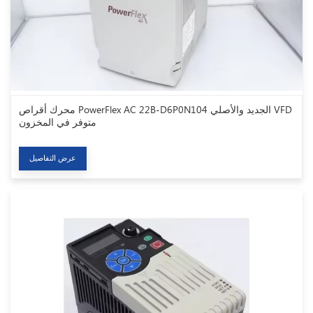
محرك أقراص PowerFlex AC 22B-D6P0N104 الجديد والأصلي VFD
متوفر في المخزون
عرض التفاصيل