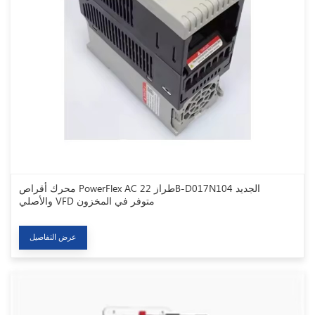
محرك أقراص PowerFlex AC طراز 22B-D017N104 الجديد
والأصلي VFD متوفر في المخزون
عرض التفاصيل