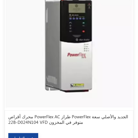
محرك أقراص PowerFlex AC طراز PowerFlex الجديد والأصلي سعة
22B-D024N104 VFD متوفر في المخزون
عرض التفاصيل