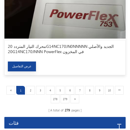
محرك التيار المتردد 20G14NC170JN0NNNNN الجديد والأصلي
20G14NC170JNNN PowerFlex في المخزون
عرض التفاصيل
1
2
3
4
5
6
7
8
9
10
278
279
A total of
279
pages
فئات