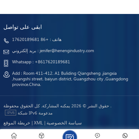
ابقى على تواصل
هاتف :
+86 17620189681
jenifer@henengindustry.com
بريد إلكتروني :
Whatsapp :
+8617620189681
Add : Room 411-412. A1 Buliding Qiangsheng .jiangxia
,huangshi street. baiyun district, Guangzhou city ,Guangdong
province.China.
حقوق النشر © 2026 يمكنه المشاركة. كل الحقوق محفوظة .
شبكة IPv6 مدعومة
سياسة الخصوصية
XML
خريطة الموقع
|
|