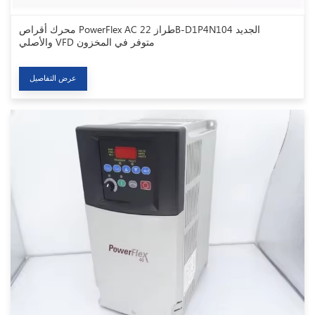
محرك أقراص PowerFlex AC طراز 22B-D1P4N104 الجديد
والأصلي VFD متوفر في المخزون
عرض التفاصيل