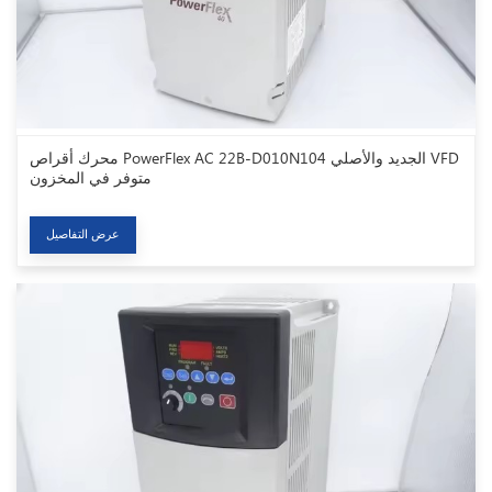
محرك أقراص PowerFlex AC 22B-D010N104 الجديد والأصلي VFD
متوفر في المخزون
عرض التفاصيل