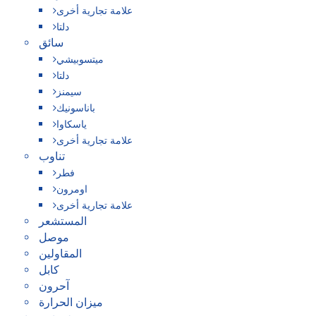
علامة تجارية أخرى
دلتا
سائق
ميتسوبيشي
دلتا
سيمنز
باناسونيك
ياسكاوا
علامة تجارية أخرى
تناوب
فطر
اومرون
علامة تجارية أخرى
المستشعر
موصل
المقاولين
كابل
آحرون
ميزان الحرارة