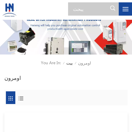
You Are In:
اومرون
بيت
/
/
اومرون