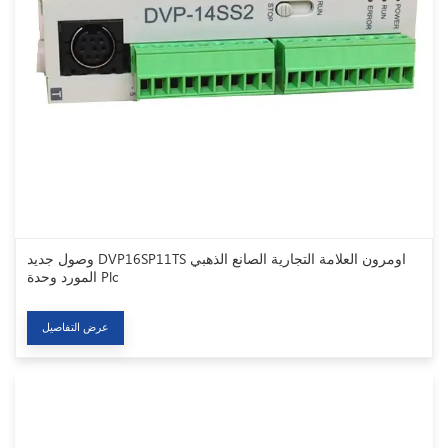
وصول جديد DVP16SP11TS اومرون العلامة التجارية الصانع الذهبي
المورد وحدة Plc
عرض التفاصيل