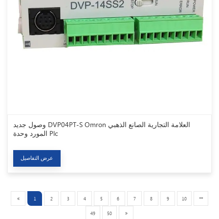
وصول جديد DVP04PT-S Omron العلامة التجارية الصانع الذهبي
المورد وحدة Plc
عرض التفاصيل
1
2
3
4
5
6
7
8
9
10
49
50