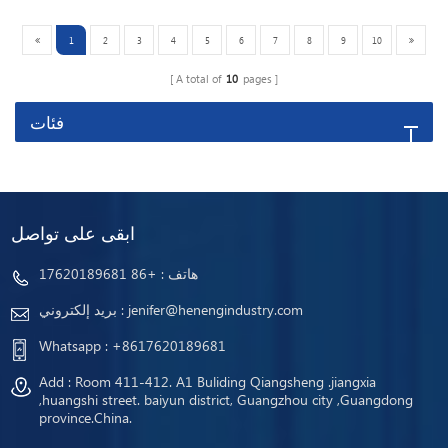
1
2
3
4
5
6
7
8
9
10
A total of
10
pages
فئات
ابقى على تواصل
هاتف :
+86 17620189681
jenifer@henengindustry.com
بريد إلكتروني :
Whatsapp :
+8617620189681
Add : Room 411-412. A1 Buliding Qiangsheng .jiangxia
,huangshi street. baiyun district, Guangzhou city ,Guangdong
province.China.