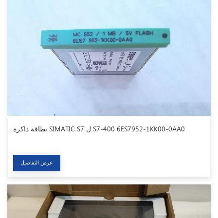
بطاقة ذاكرة SIMATIC S7 ل S7-400 6ES7952-1KK00-0AA0
عرض التفاصيل