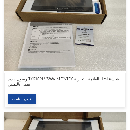
وصول جديد TK6102i V5WV MEINTEK العلامة التجارية Hmi شاشة
تعمل باللمس
عرض التفاصيل