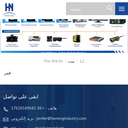
You Are In:
12
بيت
/
/
قمر
ابقى على تواصل
هاتف :
+86 17620189681
jenifer@henengindustry.com
بريد إلكتروني :