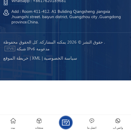
Whatsapp :
+8617620189681
Add : Room 411-412. A1 Buliding Qiangsheng .jiangxia
,huangshi street. baiyun district, Guangzhou city ,Guangdong
province.China.
حقوق النشر © 2026 يمكنه المشاركة. كل الحقوق محفوظة .
شبكة IPv6 مدعومة
سياسة الخصوصية
XML
خريطة الموقع
|
|
واتس اب
اتصل بنا
منتجات
بيت