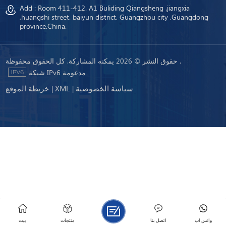
Add : Room 411-412. A1 Buliding Qiangsheng .jiangxia
,huangshi street. baiyun district, Guangzhou city ,Guangdong
province.China.
حقوق النشر © 2026 يمكنه المشاركة. كل الحقوق محفوظة .
شبكة IPv6 مدعومة
سياسة الخصوصية
XML
خريطة الموقع
|
|
واتس اب
اتصل بنا
منتجات
بيت