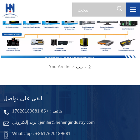
You Are In:
2
بيت
/
/
ابقى على تواصل
هاتف :
+86 17620189681
jenifer@henengindustry.com
بريد إلكتروني :
Whatsapp :
+8617620189681