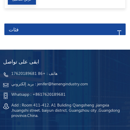
فئات
ابقى على تواصل
هاتف :
+86 17620189681
jenifer@henengindustry.com
بريد إلكتروني :
Whatsapp :
+8617620189681
Add : Room 411-412. A1 Buliding Qiangsheng .jiangxia
,huangshi street. baiyun district, Guangzhou city ,Guangdong
province.China.