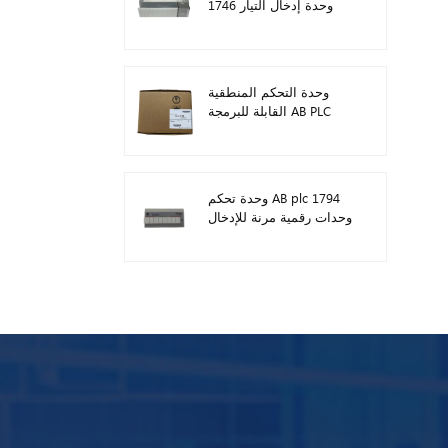
1746 وحدة إدخال التيار
المستمر الرقمية
وحدة التحكم المنطقية
القابلة للبرمجة AB PLC
1746-A13
وحدة تحكم AB plc 1794
وحدات رقمية مرنة للإدخال
/ الإخراج 1794-TB3TS