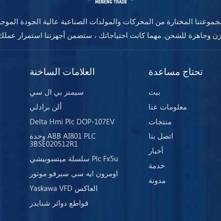
موعتنا المختارة من المحركات والمولدات الصناعية عالية الجودة الموج
تحتاج مساعدة
العلامات الساخنة
بيت
سيمنز بي ال سي
معلومات عنا
ألن برادلي
منتجات
Delta Hmi Plc DOP-107EV
اتصل بنا
وحدة ABB AI801 PLC
3BSE020512R1
أخبار
سلسلة ميتسوبيشي Plc Fx5u
خدمة
اومرون ايه سي سيرفو موتور
مدونة
Yaskawa VFD العاكس
قواطع دوائر شنايدر