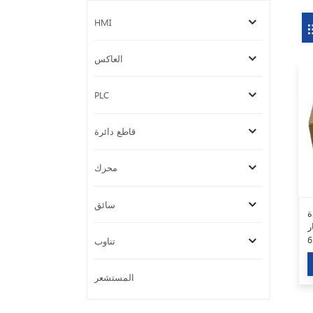
HMI
العاكس
PLC
قاطع دائرة
محرك
سائق
ة
دة
المضيف 6ED1052-1HB08-
تناوب
0
المستشعر