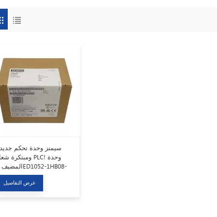
سيمنز وحدة تحكم جديد
ومبتكرة شعار PLC! وح
BA1
عرض التفاصيل