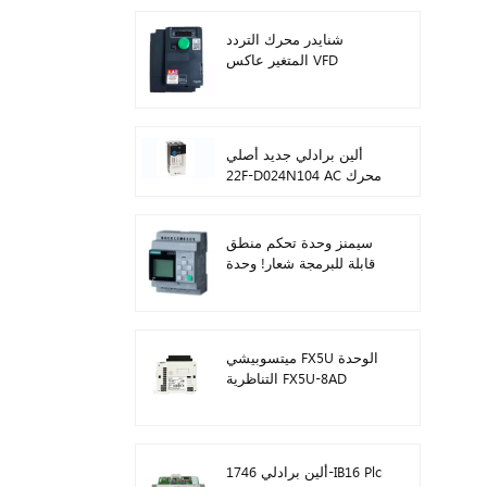
شنايدر محرك التردد
المتغير عاكس VFD
ATV212HD15N4
ألين برادلي جديد أصلي
22F-D024N104 AC محرك
محولات 11 كيلو واط
سيمنز وحدة تحكم منطق
قابلة للبرمجة شعار! وحدة
المضيف Plc 6ED1052-
1FB08-0BA1
ميتسوبيشي FX5U الوحدة
التناظرية FX5U-8AD
ألين برادلي 1746-IB16 Plc