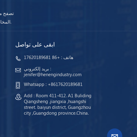
تصفح مج
المخازن وجاهزة للشحن. مهما كانت احتياجاتك ، ستضمن أجهزتنا استمرار عملك دائمًا.
ابقى على تواصل
هاتف :
+86 17620189681
بريد إلكتروني :
jenifer@henengindustry.com
Whatsapp :
+8617620189681
Add : Room 411-412. A1 Buliding
Qiangsheng .jiangxia ,huangshi
street. baiyun district, Guangzhou
city ,Guangdong province.China.