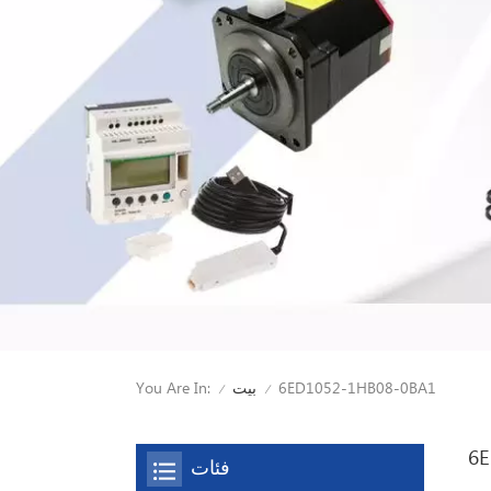
You Are In:
6ED1052-1HB08-0BA1
بيت
/
/
6E
فئات