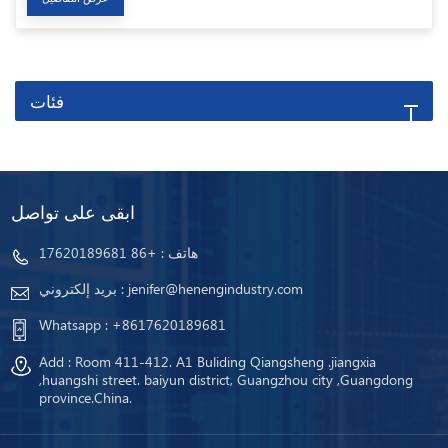
فئات
ابقى على تواصل
هاتف :
+86 17620189681
jenifer@henengindustry.com
بريد إلكتروني :
Whatsapp :
+8617620189681
Add : Room 411-412. A1 Buliding Qiangsheng .jiangxia
,huangshi street. baiyun district, Guangzhou city ,Guangdong
province.China.