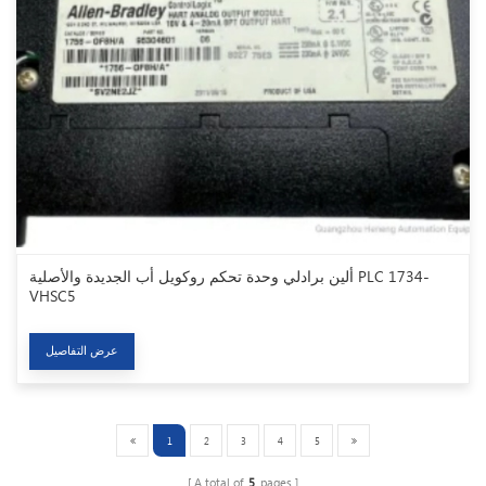
ألين برادلي وحدة تحكم روكويل أب الجديدة والأصلية PLC 1734-
VHSC5
عرض التفاصيل
1
2
3
4
5
A total of
5
pages