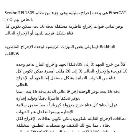
Beckhoff EL1809 هي وحدة إخراج تمثيلية وهي جزء من نظام EtherCAT
I / O الخاص بهم.
يوفر ثماني قنوات إخراج تناظرية مستقلة بدقة 16 بت. يمكن تكوين كل
قناة بشكل فردي للجهد أو الإخراج الحالي.
فيما يلي بعض الميزات الرئيسية لوحدة الإخراج التناظرية Beckhoff
EL1809:
الجهد وإخراج التيار: تدعم وحدة EL1809 كلاً من خرج الجهد (0 إلى
10 فولت) والإخراج الحالي (0 إلى 20 مللي أمبير). يمكن تكوين كل
قناة من القنوات الثمانية بشكل مستقل إما للجهد أو الإخراج
الحالي.
دقة 16 بت: توفر الوحدة إخراجًا عالي الدقة بدقة 16 بت ، مما
يوفر تحكمًا تناظريًا دقيقًا وتوليد إشارة.
عزل القناة: كل قناة خرج معزولة كهربائياً ، مما يضمن سلامة
الإشارة ويمنع التداخل عبر القنوات.
نطاقات الإخراج القابلة للتكوين: يمكن تكوين نطاقات الإخراج لكل
قناة ، مما يتيح لك التكيف مع متطلبات التطبيق المختلفة.
اتصالات EtherCAT: تتصل الوحدة النمطية EL1809 عبر ناقل