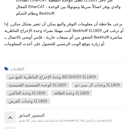
المجال EtherCAT ، والذي يوفر اتصالاً سريعًا وموثوقًا بين الوحدة
ونظام التحكم Beckhoff.
يرجى ملاحظة أن معلومات التوفر والبيع يمكن أن تتغير بشكل متكرر. إذا
كنت مهتمًا بشراء وحدة الإخراج التناظرية Beckhoff EL1809 أو ترغب في
التحقق من أي مبيعات جارية ، فإنني أوصي بالاتصال بـ Beckhoff مباشرة
أو زيارة موقع الويب الرسمي للحصول على أحدث المعلومات.
العلامات :
وحدة الإخراج التناظرية للبيع من BECKHOFF EL1809
وحدات ال سي دي EL1809
الوحدة الشمسية الشمسية EL1809
وحدة الطاقة EL1809
وحدة العاكس EL1809
وحدات العرض EL1809
المنشور السابق
تطبيق PLC للإنتاج الميكانيكي لجهاز تحكم Schneider PLC الجديد والأصيل 140cps11410