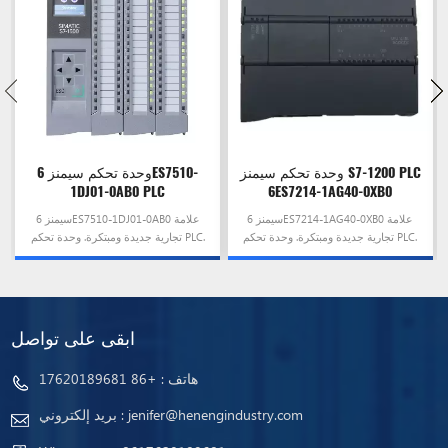
وحدة تحكم سيمنز S7-1200 PLC
وحدة تحكم سيمنز 6ES7510-
1DJ01-0AB0 PLC
6ES7214-1AG40-0XB0
سيمنز 6ES7214-1AG40-0XB0 علامة
سيمنز 6ES7510-1DJ01-0AB0 علامة
تجارية جديدة ومبتكرة. وحدة تحكم PLC.
تجارية جديدة ومبتكرة. وحدة تحكم PLC.
إنه معروض للبيع الآن بسعر خاص
إنه معروض للبيع الآن بسعر خاص
ابقى على تواصل
هاتف :
+86 17620189681
jenifer@henengindustry.com
بريد إلكتروني :