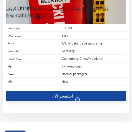
هي وحدة إخراج تمثيلية وهي جزء من نظام
EL1809
بيكهوف
EtherCAT I / O الخاص بهم.
EL1809
رقم الصنف :
1pcs
النظام (موك) :
T/T, Alibaba trade assurance
قسط :
Germany
أصل المنتج :
Guangdong, China(Mainland)
ميناء الشحن :
3wroking days
مهلة :
Normal packaged
معبئ :
New
حالة :
استفسر الآن