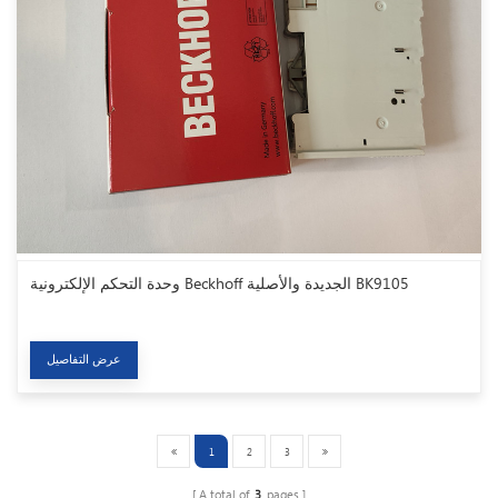
وحدة التحكم الإلكترونية Beckhoff الجديدة والأصلية BK9105
عرض التفاصيل
1
2
3
A total of
3
pages