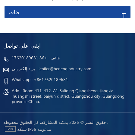
فئات
ابقى على تواصل
هاتف :
+86 17620189681
jenifer@henengindustry.com
بريد إلكتروني :
Whatsapp :
+8617620189681
Add : Room 411-412. A1 Buliding Qiangsheng .jiangxia
,huangshi street. baiyun district, Guangzhou city ,Guangdong
province.China.
حقوق النشر © 2026 يمكنه المشاركة. كل الحقوق محفوظة .
شبكة IPv6 مدعومة