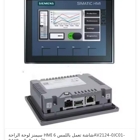
سيمنز لوحة الراحة HMI شاشة تعمل باللمس 6AV2124-0JC01-