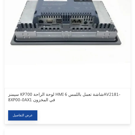
سيمنز KP700 لوحة الراحة HMI شاشة تعمل باللمس 6AV2181-
8XP00-0AX1 في المخزون
عرض التفاصيل