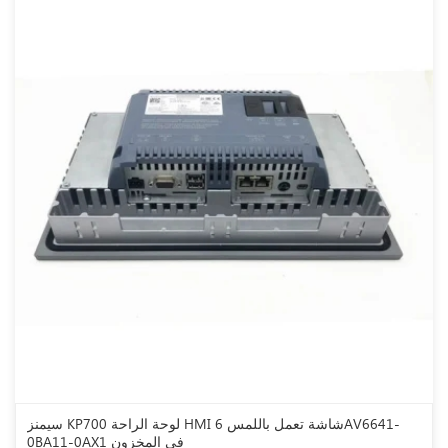
سيمنز KP700 لوحة الراحة HMI شاشة تعمل باللمس 6AV6641-
0BA11-0AX1 في المخزون