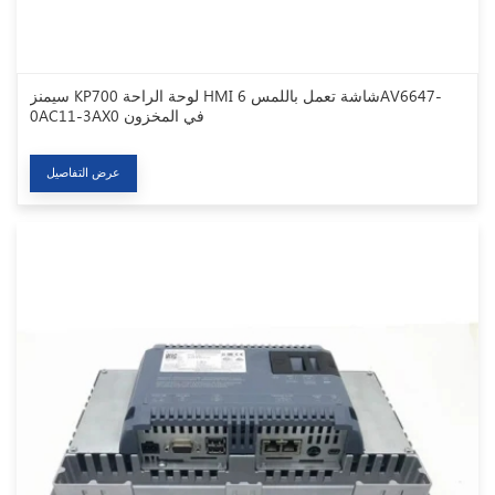
سيمنز KP700 لوحة الراحة HMI شاشة تعمل باللمس 6AV6647-
0AC11-3AX0 في المخزون
عرض التفاصيل