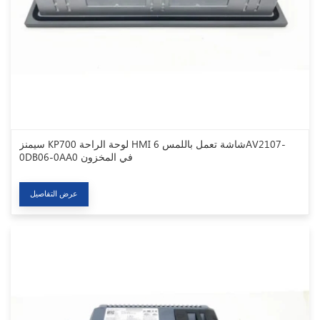
سيمنز KP700 لوحة الراحة HMI شاشة تعمل باللمس 6AV2107-
0DB06-0AA0 في المخزون
عرض التفاصيل