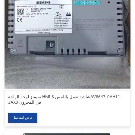
سيمنز لوحة الراحة HMI شاشة تعمل باللمس 6AV6647-0AH11-
3AX0 في المخزون
عرض التفاصيل