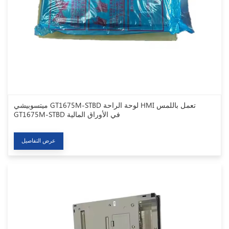
ميتسوبيشي GT1675M-STBD لوحة الراحة HMI تعمل باللمس
GT1675M-STBD في الأوراق المالية
عرض التفاصيل