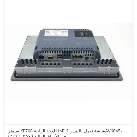
سيمنز KP700 لوحة الراحة HMI شاشة تعمل باللمس 6AV6645-
0CC01-0AX0 في الأوراق المالية