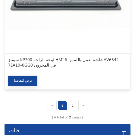
سيمنز KP700 لوحة الراحة HMI شاشة تعمل باللمس 6AV6642-
7EA10-0GG0 في المخزون
عرض التفاصيل
1
2
A total of
2
pages
فئات