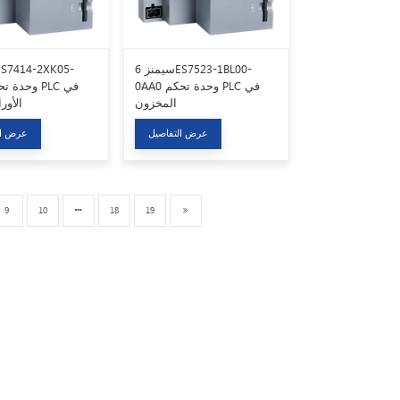
سيمنز 6ES7523-1BL00-
0AA0 وحدة تحكم PLC في
المخزون
الأور
عرض التفاصيل
عرض ال
9
10
18
19