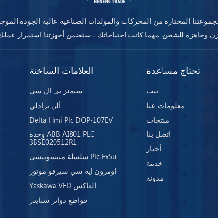
موعتنا المختارة من المحركات والمولدات الصناعية عالية الجودة الموج
تحتاج مساعدة
العلامات الساخنة
بيت
سيمنز بي ال سي
معلومات عنا
ألن برادلي
منتجات
Delta Hmi Plc DOP-107EV
اتصل بنا
وحدة ABB AI801 PLC
3BSE020512R1
أخبار
سلسلة ميتسوبيشي Plc Fx5u
خدمة
اومرون ايه سي سيرفو موتور
مدونة
Yaskawa VFD العاكس
قواطع دوائر شنايدر