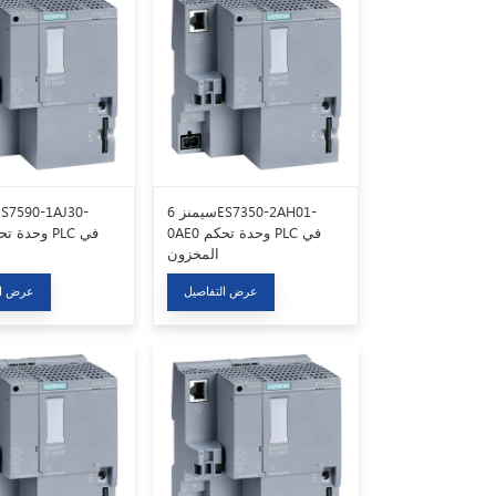
سيمنز 6ES7350-2AH01-
0AE0 وحدة تحكم PLC في
المخزون
عرض التفاصيل
عرض ال