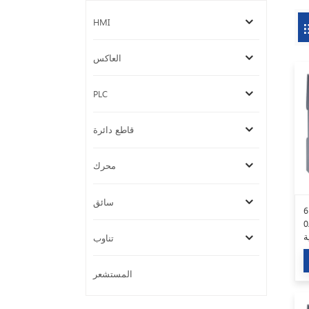
HMI
العاكس
PLC
قاطع دائرة
محرك
سائق
سيمنز 6ES7314-1AF11-
P في
ة
تناوب
المستشعر