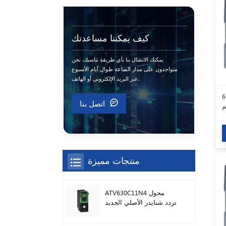
كيف يمكننا مساعدتك
يمكنك الاتصال بنا بأي طريقة تناسبك. نحن
متواجدون على مدار الساعة طوال أيام الأسبوع
عبر البريد الإلكتروني أو الهاتف.
سيمنز 6ES7321-1FF01-0AA0
اتصل بنا
منتجات مميزة
ATV630C11N4 محول
تردد شنايدر الأصلي الجديد