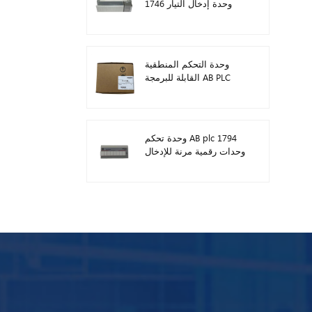
1746 وحدة إدخال التيار
المستمر الرقمية
وحدة التحكم المنطقية
القابلة للبرمجة AB PLC
1746-A13
وحدة تحكم AB plc 1794
وحدات رقمية مرنة للإدخال
/ الإخراج 1794-TB3TS