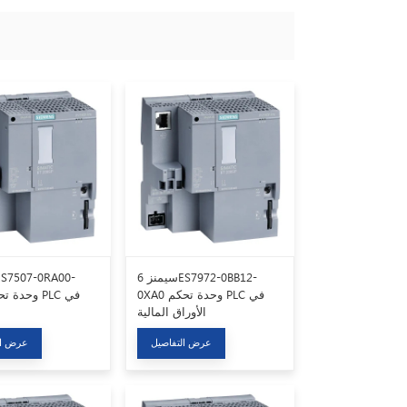
سيمنز 6ES7972-0BB12-
0XA0 وحدة تحكم PLC في
الأوراق المالية
عرض التفاصيل
عرض ال