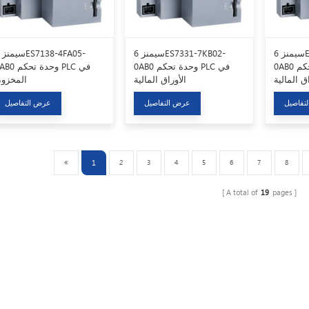
سيمنز 6ES7414-2XK05-
سيمنز 6ES7331-7KB02-
0AB0 وحدة تحكم PLC في
0AB0 وحدة تحكم PLC في
0AB0 وحدة تحكم C
اق المالية
الأوراق المالية
المخزو
تفاصيل
عرض التفاصيل
عرض التفاصيل
1
2
3
4
5
6
7
8
A total of
19
pages