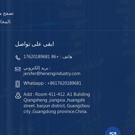
تصفح مج
المخازن وجاهزة للشحن. مهما كانت احتياجاتك ، ستضمن أجهزتنا استمرار عملك دائمًا.
ابقى على تواصل
هاتف :
+86 17620189681
بريد إلكتروني :
jenifer@henengindustry.com
Whatsapp :
+8617620189681
Add : Room 411-412. A1 Buliding
Qiangsheng .jiangxia ,huangshi
street. baiyun district, Guangzhou
city ,Guangdong province.China.