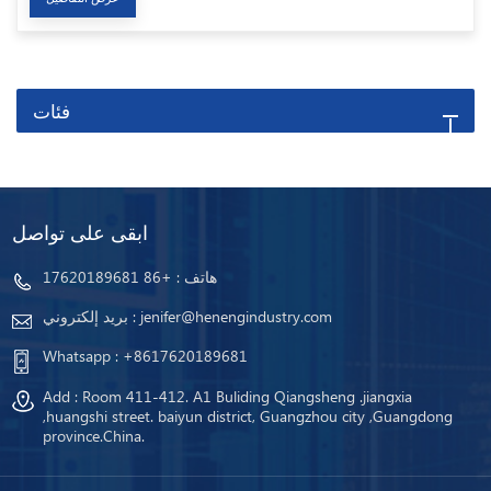
فئات
ابقى على تواصل
هاتف :
+86 17620189681
jenifer@henengindustry.com
بريد إلكتروني :
Whatsapp :
+8617620189681
Add : Room 411-412. A1 Buliding Qiangsheng .jiangxia
,huangshi street. baiyun district, Guangzhou city ,Guangdong
province.China.