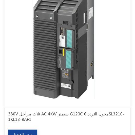
380V ثلاث مراحل AC 4KW سيمنز G120C محول التردد 6SL3210-
1KE18-8AF1
عرض التفاصيل