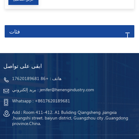
فئات
ابقى على تواصل
هاتف :
+86 17620189681
jenifer@henengindustry.com
بريد إلكتروني :
Whatsapp :
+8617620189681
Add : Room 411-412. A1 Buliding Qiangsheng .jiangxia
,huangshi street. baiyun district, Guangzhou city ,Guangdong
province.China.