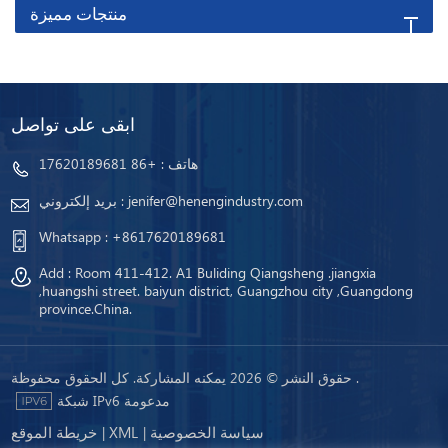
منتجات مميزة
ابقى على تواصل
هاتف :
+86 17620189681
jenifer@henengindustry.com
بريد إلكتروني :
Whatsapp :
+8617620189681
Add : Room 411-412. A1 Buliding Qiangsheng .jiangxia
,huangshi street. baiyun district, Guangzhou city ,Guangdong
province.China.
حقوق النشر © 2026 يمكنه المشاركة. كل الحقوق محفوظة .
شبكة IPv6 مدعومة
سياسة الخصوصية
XML
خريطة الموقع
|
|