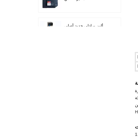
ATV212HD15N4
ألين برادلي جديد أصلي
22F-D024N104 AC محرك
محولات 11 كيلو واط
سيمنز وحدة تحكم منطق
قابلة للبرمجة شعار! وحدة
المضيف Plc 6ED1052-
1FB08-0BA1
ة
ميتسوبيشي FX5U الوحدة
التناظرية FX5U-8AD
غيرها من
He
ألين برادلي 1746-IB16 Plc
1746 وحدة إدخال التيار
ت
المستمر الرقمية