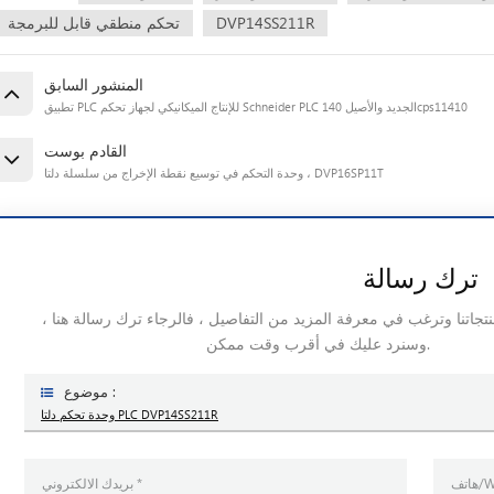
DVP14SS211R
تحكم منطقي قابل للبرمجة
المنشور السابق
تطبيق PLC للإنتاج الميكانيكي لجهاز تحكم Schneider PLC الجديد والأصيل 140cps11410
القادم بوست
وحدة التحكم في توسيع نقطة الإخراج من سلسلة دلتا ، DVP16SP11T
ترك رسالة
منتجاتنا وترغب في معرفة المزيد من التفاصيل ، فالرجاء ترك رسالة هنا ،
وسنرد عليك في أقرب وقت ممكن.
موضوع :
وحدة تحكم دلتا PLC DVP14SS211R