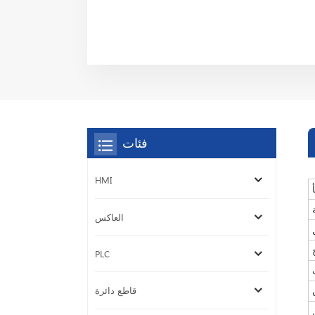
فئات
HMI
العاكس
PLC
قاطع دائرة