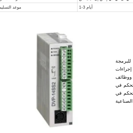
1-3 أيام
موعد التسليم
PL) هي نظام
 إجراءات
م ووظائف
تحكم في
تحكم في