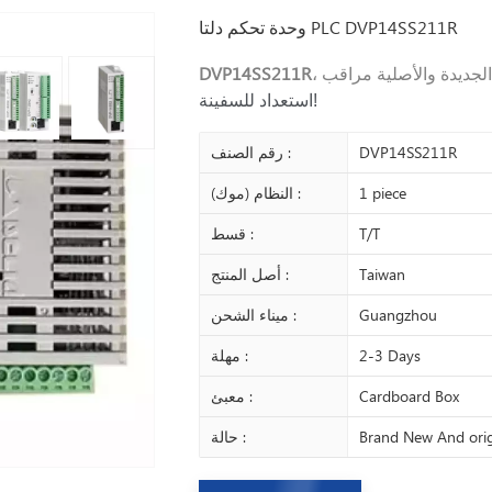
وحدة تحكم دلتا PLC DVP14SS211R
ا الجديدة والأصلية
DVP14SS211R
استعداد للسفينة!
DVP14SS211R
رقم الصنف :
1 piece
النظام (موك) :
T/T
قسط :
Taiwan
أصل المنتج :
Guangzhou
ميناء الشحن :
2-3 Days
مهلة :
Cardboard Box
معبئ :
Brand New And orig
حالة :