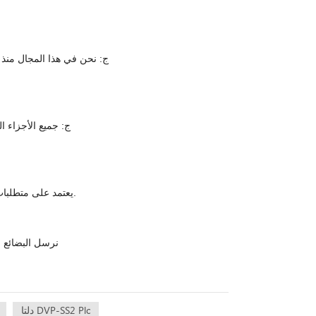
ج: نحن في هذا المجال منذ 
ج: جميع الأجزاء التي نبيعها لديه
A. نحن نشحن عبر DHL ، Araemx ، FEDEX ، UPS ، EMS express ، يعتمد على متطلبات العميل.
A. نرسل البضائ
دلتا DVP-SS2 Plc