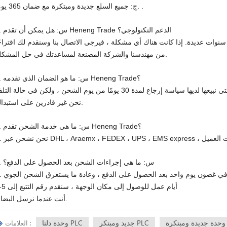
ج: جميع السلع جديدة ومبتكرة مع ضمان 365 يومًا. .
2. س: هل يمكن أن تقدم Heneng Trade الدعم التكنولوجي؟
سنوات عديدة. إذا كانت هناك أي مشكلة ، فيرجى الاتصال بنا وسنقدم لك اقتراحً
من مهندسنا والشركة المصنعة لمساعدتك في حل المشكلة.
3. س: ما هو الضمان الذي تقدمه Heneng Trade؟
ا سياسة إرجاع لمدة 30 يومًا من يوم الشحن ، ولكن في حالة التلف
نحن غير قادرين على استبداله.
4. س: ما هي خدمة الشحن تقدم Heneng Trade؟
5. س: ما هي إجراءات الشحن بعد الحصول على الدفع؟
ع في غضون يوم واحد بعد الحصول على الدفع ، وعادة ما يستغرق الشحن الجوي
3-5 أيام عمل للوصول إلى مكان الوجهة ، سنقدم رقم التتبع إلى
أنت عندما نرسل البضائع.
وحدة جديدة ومبتكرة
جديد ومبتكر PLC
وحدة دلتا PLC
العلامات :