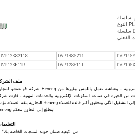
DV النحيف من
النوع PLC على وظائف التحكم المتسلسلة الأساسية من
سلسلة DVP-SS PLC ولكن مع سرعة تنفيذ أسرع وقدرة
DVP12SS211S
DVP14SS211T
DVP14SS
DVP12SE11R
DVP12SE11T
DVP10S
ملف الشرك
شركة قوانغتشو للتجارة Heneng المنتجات الرئيسية هي التحكم الآلي في المكونات الإلكترونية ، وشاشة تعمل باللمس و
 الإلكترونية. مع ما يقرب من 10 سنوات من الخبرة في صناعة المكونات الإلكترونية والخدمات المهنية ، فازت شركة neng
Heneng يتطلع إلى التعاون معكم!
التعليما
1. س: كيفية ضمان جودة المنتجات الخاصة بك؟