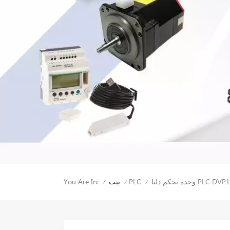
 PLC DVP14SS211R
You Are In:
PLC
بيت
/
/
/