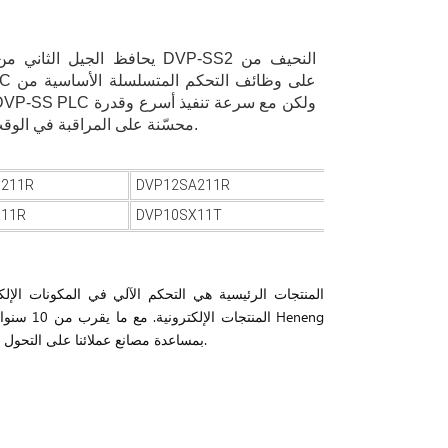
يحافظ الجيل الثاني من سلسلة P-SS2
محسّنة على المراقبة في الوقت الفعلي.
211R
DVP12SA211R
DVP12SA211T
X11R
DVP10SX11T
DVP20SX211R
المنتجات
التجارية بثقة العملاء. تؤمن Heneng بمساعدة مصانع عملائنا على التحول إلى التشغيل الآلي وتحقيق أكبر فائدة للعملاء.