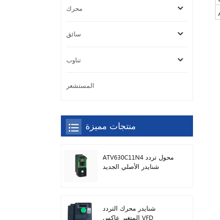
محرك
سائق
تناوب
المستشعر
منتجات مميزة
ATV630C11N4 محول تردد
شنايدر الأصلي الجديد
شنايدر محرك التردد
المتغير عاكس VFD