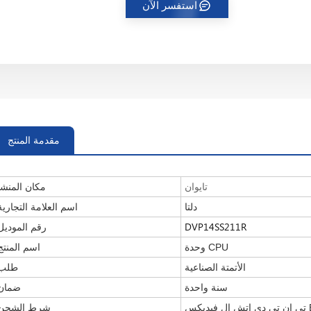
استفسر الآن
مقدمة المنتج
تايوان
مكان المنشأ
دلتا
اسم العلامة التجارية
DVP14SS211R
رقم الموديل
وحدة CPU
اسم المنتج
الأتمتة الصناعية
طلب
سنة واحدة
ضمان
شرط الشحن