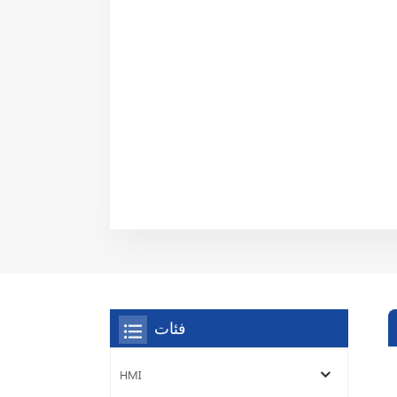
فئات
HMI