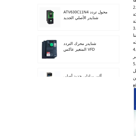
ATV630C11N4 محول تردد
ة
شنايدر الأصلي الجديد
شنايدر محرك التردد
المتغير عاكس VFD
ATV212HD15N4
ألين برادلي جديد أصلي
ن
22F-D024N104 AC محرك
محولات 11 كيلو واط
سيمنز وحدة تحكم منطق
قابلة للبرمجة شعار! وحدة
المضيف Plc 6ED1052-
1FB08-0BA1
ميتسوبيشي FX5U الوحدة