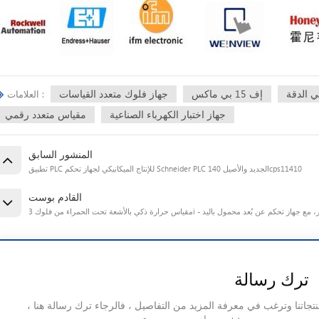
ي الدقة
إف 15 بي ماكس
جهاز فلوك متعدد القياسات
العلامات :
جهاز اختبار الكهرباء الصناعية
مقياس متعدد رقمي
المنشور السابق
تطبيق PLC للإنتاج الميكانيكي لجهاز تحكم Schneider PLC الجديد والأصيل 140cps11410
القادم بوست
ة للألمنيوم المنصهر، مع جهاز تحكم عن بُعد محمول باليد
ترك رسالة
منتجاتنا وترغب في معرفة المزيد من التفاصيل ، فالرجاء ترك رسالة هنا ،