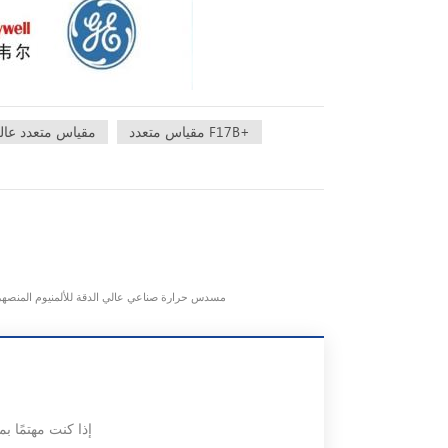
مقياس متعدد F17B+
مقياس متعدد عال
مقياس حرارة ذكي بالأشعة تحت الحمراء من فلوك 3i - مسدس حرارة صناعي عالي الدق
إذا كنت مهتمًا ب