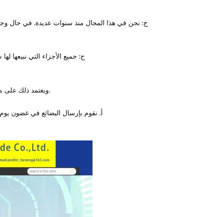
ج: نحن في هذا المجال منذ سنوات عديدة. في حال وجو
ج: جميع الأجزاء التي نبيعها لها سياسة إرجاع مدتها 30 يومًا من يوم
أ. نقوم بالشحن عبر DHL، Araemx، FEDEX، UPS، EMS express، ويعتمد ذلك على متطلبات العميل.
أ. نقوم بإرسال البضائع في غضون يوم واحد