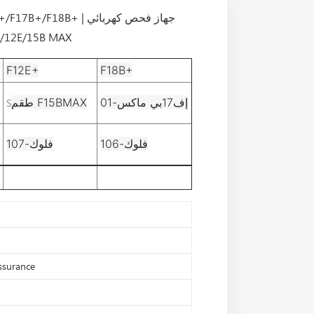
صناعي عالي الدقة | موديلات 
F12E+
F18B+
إف17بي ماكس-01
طقم F15BMAX
S
فلوك-106
فلوك-107
assurance