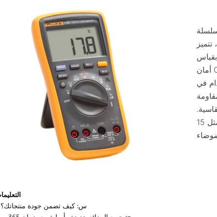
ة FLUKE F15B+/17B+/18B+/101/106 هي
تتميز
بقياس RMS حقيقي، وتحديد المدى تلقائيًا، وشهادة
أمان CAT III 1000V. صُممت هذه الأجهزة للصيانة
دام في
قاومة
قاسية.
تُحسّن الطُرز الأحدث، مثل 15B MAX، من عمر
التعليما
1.س: كيف تضمن جودة منتجاتك؟
ج: جميع البضائع جديدة وأصلية مع ضمان 365 يومًا.