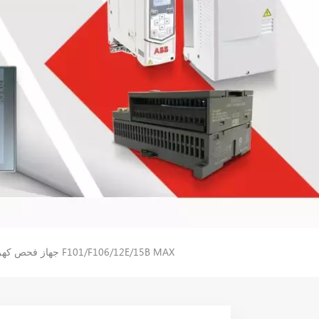
جهاز فلوك متعدد القياسات الرقمي F15B+/F17B+/F18B+ | جهاز فحص كهربائي صناعي عالي الدقة | موديلات F101/F106/12E/15B MAX