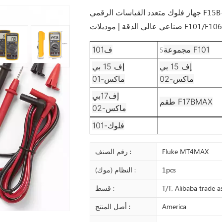
جهاز فلوك متعدد القياسات الرقمي F15B+/F17B+/F18B+ | جهاز فحص كهربائي
F101/F106/12E/15B MAX
مجموعة F101
ف101
5
إف 15 بي
إف 15 بي
ماكس-02
ماكس-01
إف17بي
طقم F17BMAX
ماكس-02
فلوك-101
Fluke MT4MAX
رقم الصنف :
1pcs
النظام (موك) :
T/T, Alibaba trade 
قسط :
America
أصل المنتج :