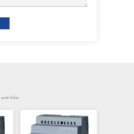
منتجاتنا الرئيسية هي Raid Controller ، Host Bus Adapter. يمكننا تقديم خدمة جيدة بعد البيع للعملاء على المدى الطويل.