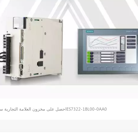
احصل على مخزون العلامة التجارية سيمنز الوحدات الإلكترونية 6ES7322-1BL00-0AA0