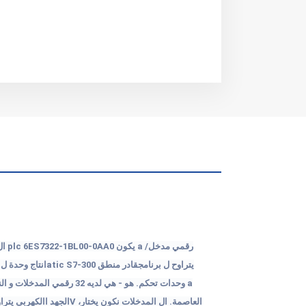
رقمي
مدخل
/
a
يكون
0
AA
0
-
00
BL
1
-
2
732
ES
6
plc
ال
يتراوح
ل
برنامج
قادر
منطق
300
-
7
S
atic
انتاج
وحدة
ل
ا
a
وحدات تحكم
.
هو - هي
لديه
32
رقمي
المدخلات
و
الن
العاصمة
.
ال
المدخلات
نكون
يختار،
V
الجهد االكهربى
يترا