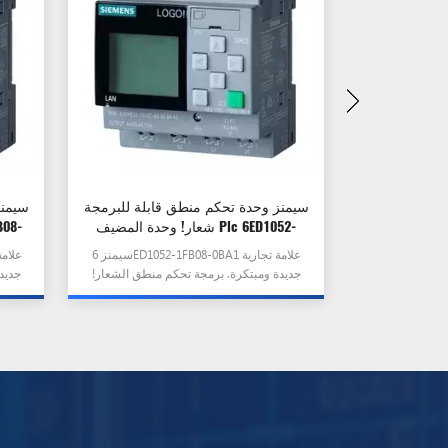
جة المركزية
سيمنز وحدة تحكم منطق قابلة للبرمجة
سيمنز
PLC 6
شعار! وحدة المضيف Plc 6ED1052-
1FB08-0BA1
سيمنز 6ES7155-5AA01-0AB0 علامة تجارية
سيمنز 6ED1052-1FB08-0BA1 علامة تجارية
حدة تحكم PLC. إنه معروض
جديدة ومبتكرة. برمجة تحكم منطق الشعار!
جديد
يستضيف PLC وحدة. إنه معروض للبيع الآن
بسعر خاص