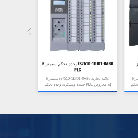
S
وحدة تحكم سيمنز 6ES7510-1DJ01-0AB0
PLC
سيمنز 6ES7214-1AG40-0XB0 علامة تجارية
سيمنز 6ES7510-1DJ01-0AB0 علامة تجارية
 معروض
جديدة ومبتكرة. وحدة تحكم PLC. إنه معروض
للبيع الآن بسعر خاص