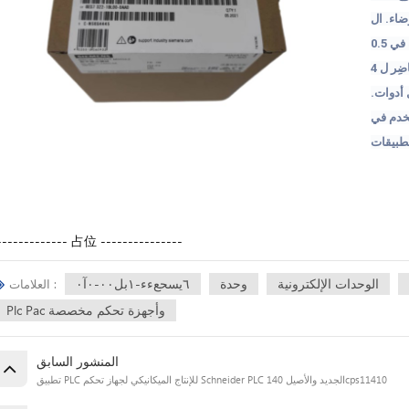
اء
.
ال
في
5
.
0
ضِر
ل
4
أدوات
.
دم
في
طبيقات
------------- 占位 ---------------
الوحدات الإلكترونية
وحدة
٦يسحعءء-١بل٠٠-٠آ٠
العلامات :
Plc Pac وأجهزة تحكم مخصصة
المنشور السابق
تطبيق PLC للإنتاج الميكانيكي لجهاز تحكم Schneider PLC الجديد والأصيل 140cps11410