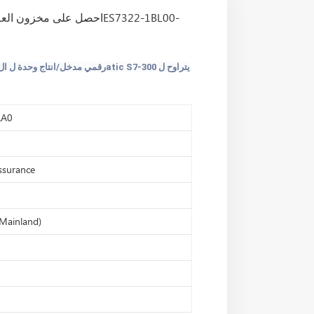
يتراوح
ل
300
-
7
S
atic
رقمي
مدخل
/انتاج
وحدة
ل
ال
AA0
assurance
Mainland)