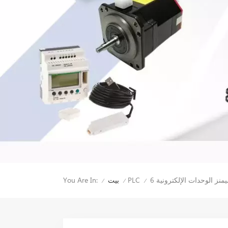
You Are In:
PLC
بيت
/
/
/