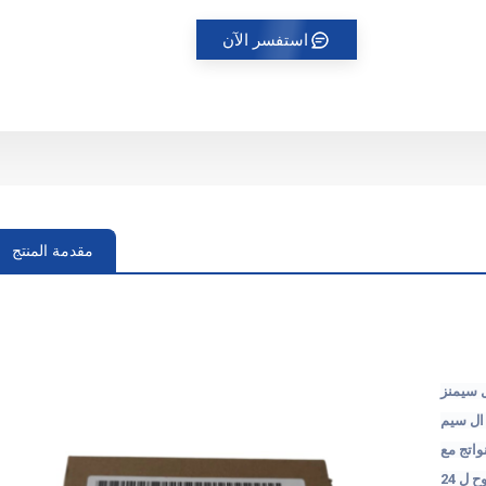
استفسر الآن
مقدمة المنتج
سيمنز
ل
سيم
واتج
مع
وح
ل
24