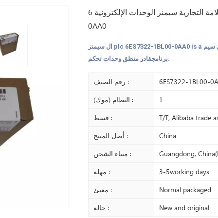
احصل على مخزون العلامة التجارية سيمنز الوحدات الإلكترونية 6ES7322-1BL00-
0AA0
سيم
a
is
0
AA
0
-
00
BL
1
-
2
732
ES
6
plc
ال
سيمنز
.
برنامج
قادر
منطق
وحدات تحكم
6ES7322-1BL00-0
رقم الصنف :
1
النظام (موك) :
T/T, Alibaba trade 
قسط :
China
أصل المنتج :
Guangdong, China(
ميناء الشحن :
3-5working days
مهلة :
Normal packaged
معبئ :
New and original
حالة :