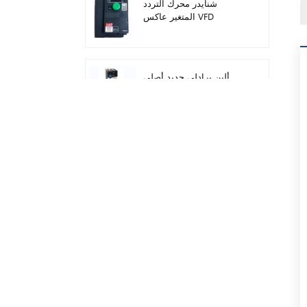
شنايدر محرك التردد
المتغير عاكس VFD
ATV212HD15N4
ألين برادلي جديد أصلي
22F-D024N104 AC محرك
محولات 11 كيلو واط
سيمنز وحدة تحكم منطق
قابلة للبرمجة شعار! وحدة
المضيف Plc 6ED1052-
1FB08-0BA1
ميتسوبيشي FX5U الوحدة
التناظرية FX5U-8AD
ألين برادلي 1746-IB16 Plc
1746 وحدة إدخال التيار
المستمر الرقمية