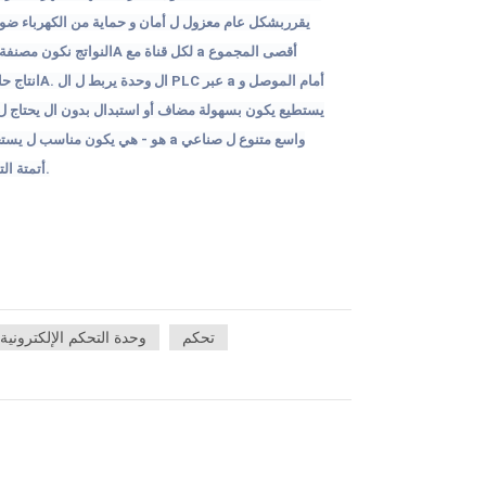
يقرر
بشكل عام
معزول
ل
أمان
و
حماية
من
الكهرباء
ضوض
أقصى
المجموع
a
لكل
قناة
مع
A
النواتج
نكون
مصنفة
أمام
الموصل
و
a
عبر
PLC
ال
وحدة
يربط
ل
ال
.
A
انتاج
حا
يستطيع
يكون
بسهولة
مضاف
أو
استبدال
بدون
ال
يحتاج
ل
واسع
متنوع
ل
صناعي
a
هو - هي
يكون
مناسب
ل
يستخ
.
أتمتة
الت
تحكم
وحدة التحكم الإلكترونية