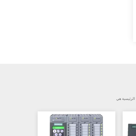
وحدة التحكم المنطقية
القابلة للبرمجة AB PLC
1746-A13
وحدة تحكم AB plc 1794
وحدات رقمية مرنة للإدخال
/ الإخراج 1794-TB3TS