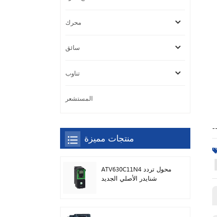
محرك
سائق
تناوب
المستشعر
-
منتجات مميزة
ATV630C11N4 محول تردد
شنايدر الأصلي الجديد