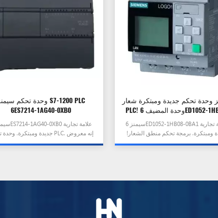
 وحدة تحكم جديدة ومبتكرة شعار
وحدة تحكم سيمنز 7-1200 PLC
PLC! وحدة المضيف 6ED1052-1HB08-
6ES7214-1AG40-0XB0
0BA1
سيمنز 6ED1052-1HB08-0BA1 علامة تجارية
ة ومبتكرة. برمجة تحكم منطق الشعار!
جديدة ومبتكرة. وحدة تحكم PLC. إنه
يستضيف PLC وحدة. إنه معروض للبيع الآن
للبيع الآن بسعر خاص
بسعر خاص