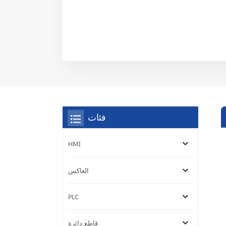
فئات
HMI
العاكس
PLC
قاطع دائرة