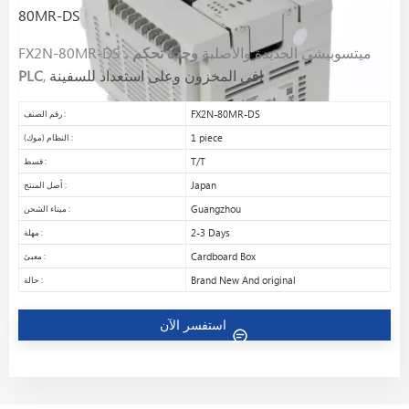
80MR-DS
FX2N-80MR-DS ، ميتسوبيشي الجديدة والأصلية
وحدة تحكم
PLC
,
في المخزون وعلى استعداد للسفينة!
FX2N-80MR-DS
رقم الصنف :
1 piece
النظام (موك) :
T/T
قسط :
Japan
أصل المنتج :
Guangzhou
ميناء الشحن :
2-3 Days
مهلة :
Cardboard Box
معبئ :
Brand New And original
حالة :
استفسر الآن