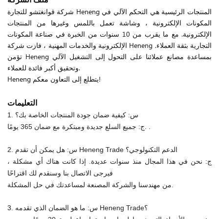
شركة قوانغتشو للتجارة Heneng المنتجات الرئيسية هي التحكم الآلي في
المكونات الإلكترونية ، وشاشة تعمل باللمس وغيرها من المنتجات
الإلكترونية. مع ما يقرب من 10 سنوات من الخبرة في صناعة المكونات
الإلكترونية والخدمات المهنية ، فازت شركة Heneng التجارية بثقة العملاء.
تؤمن Heneng بمساعدة مصانع عملائنا على التحول إلى التشغيل الآلي
وتحقيق أكبر فائدة للعملاء.
Heneng يتطلع إلى التعاون معكم!
التعليمات
1. س: كيفية ضمان جودة المنتجات الخاصة بك؟
ج: جميع السلع جديدة ومبتكرة مع ضمان 365 يومًا. .
2. س: هل يمكن أن تقدم Heneng Trade الدعم التكنولوجي؟
ج: نحن في هذا المجال منذ سنوات عديدة. إذا كانت هناك أي مشكلة ،
فيرجى الاتصال بنا وسنقدم لك اقتراحًا
من مهندسنا والشركة المصنعة لمساعدتك في حل المشكلة.
3. س: ما هو الضمان الذي تقدمه Heneng Trade؟