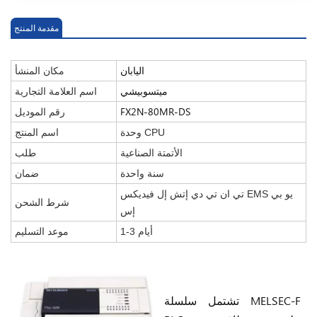
مقدمة المنتج
اليابان
مكان المنشأ
ميتسوبيشي
اسم العلامة التجارية
FX2N-80MR-DS
رقم الموديل
وحدة CPU
اسم المنتج
الأتمتة الصناعية
طلب
سنة واحدة
ضمان
تي ان تي دي إتش إل فيديكس EMS يو بي
شرط الشحن
إس
1-3 أيام
موعد التسليم
تشتمل سلسلة MELSEC-F