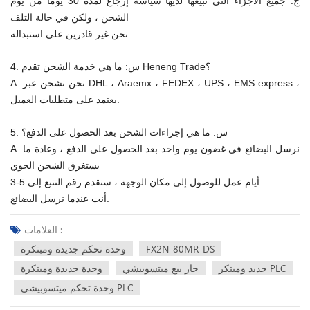
ج: جميع الأجزاء التي نبيعها لديها سياسة إرجاع لمدة 30 يومًا من يوم
الشحن ، ولكن في حالة التلف
نحن غير قادرين على استبداله.
4. س: ما هي خدمة الشحن تقدم Heneng Trade؟
A. نحن نشحن عبر DHL ، Araemx ، FEDEX ، UPS ، EMS express ،
يعتمد على متطلبات العميل.
5. س: ما هي إجراءات الشحن بعد الحصول على الدفع؟
A. نرسل البضائع في غضون يوم واحد بعد الحصول على الدفع ، وعادة ما
يستغرق الشحن الجوي
3-5 أيام عمل للوصول إلى مكان الوجهة ، سنقدم رقم التتبع إلى
أنت عندما نرسل البضائع.
العلامات :
FX2N-80MR-DS
وحدة تحكم جديدة ومبتكرة
جديد ومبتكر PLC
حار بيع ميتسوبيشي
وحدة جديدة ومبتكرة
وحدة تحكم ميتسوبيشي PLC