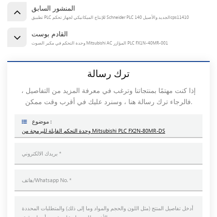
المنشور السابق
تطبيق PLC للإنتاج الميكانيكي لجهاز تحكم Schneider PLC الجديد والأصيل 140cps11410
القادم بوست
وحدة التحكم في مكبر الصوت Mitsubishi AC المؤازر PLC FX1N-40MR-001
ترك رسالة
إذا كنت مهتمًا بمنتجاتنا وترغب في معرفة المزيد من التفاصيل ،
فالرجاء ترك رسالة هنا ، وسنرد عليك في أقرب وقت ممكن.
موضوع :
وحدة التحكم القابلة للبرمجة من Mitsubishi PLC FX2N-80MR-DS