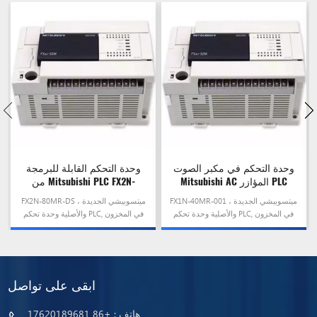
وحدة التحكم في مكبر الصوت
وحدة التحكم القابلة للبرمجة
Mitsubishi AC المؤازر PLC
من Mitsubishi PLC FX2N-
80MR-DS
FX1N-40MR-001
FX1N-40MR-001 ، ميتسوبيشي الجديدة
FX2N-80MR-DS ، ميتسوبيشي الجديدة
والأصلية وحدة تحكم PLC, في المخزون
والأصلية وحدة تحكم PLC, في المخزون
وعلى استعداد للسفينة!
وعلى استعداد للسفينة!
ابقى على تواصل
هاتف :
+86 17620189681