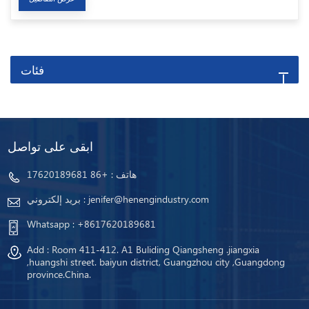
فئات
ابقى على تواصل
هاتف :
+86 17620189681
jenifer@henengindustry.com
بريد إلكتروني :
Whatsapp :
+8617620189681
Add : Room 411-412. A1 Buliding Qiangsheng .jiangxia
,huangshi street. baiyun district, Guangzhou city ,Guangdong
province.China.