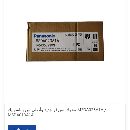
محرك سيرفو جديد وأصلي من باناسونيك MSDA023A1A /
MSDA013A1A
عرض التفاصيل