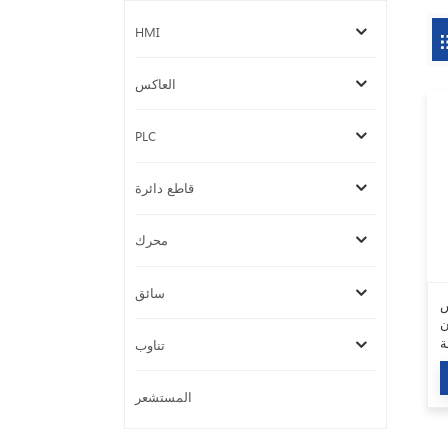
HMI
العاكس
PLC
قاطع دائرة
محرك
سائق
س
ن
تناوب
المستشعر