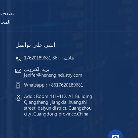
تصفح مج
المخازن وجاهزة للشحن. مهما كانت احتياجاتك ، ستضمن أجهزتنا استمرار عملك دائمًا.
ابقى على تواصل
هاتف :
+86 17620189681
بريد إلكتروني :
jenifer@henengindustry.com
Whatsapp :
+8617620189681
Add : Room 411-412. A1 Buliding
Qiangsheng .jiangxia ,huangshi
street. baiyun district, Guangzhou
city ,Guangdong province.China.