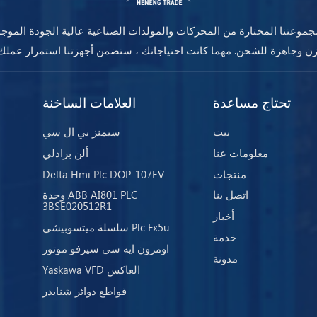
موعتنا المختارة من المحركات والمولدات الصناعية عالية الجودة الموج
تحتاج مساعدة
العلامات الساخنة
بيت
سيمنز بي ال سي
معلومات عنا
ألن برادلي
منتجات
Delta Hmi Plc DOP-107EV
اتصل بنا
وحدة ABB AI801 PLC
3BSE020512R1
أخبار
سلسلة ميتسوبيشي Plc Fx5u
خدمة
اومرون ايه سي سيرفو موتور
مدونة
Yaskawa VFD العاكس
قواطع دوائر شنايدر