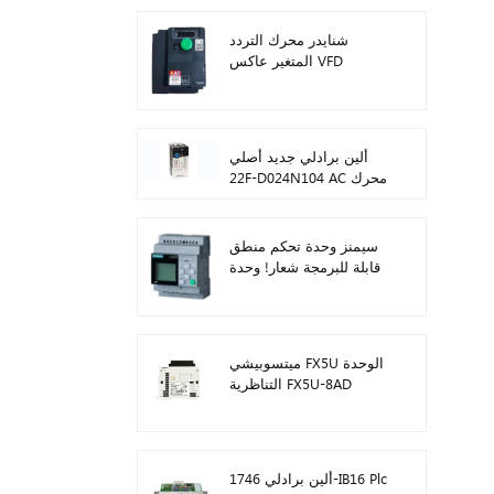
شنايدر محرك التردد
المتغير عاكس VFD
ATV212HD15N4
ألين برادلي جديد أصلي
22F-D024N104 AC محرك
محولات 11 كيلو واط
سيمنز وحدة تحكم منطق
قابلة للبرمجة شعار! وحدة
المضيف Plc 6ED1052-
1FB08-0BA1
ميتسوبيشي FX5U الوحدة
التناظرية FX5U-8AD
ألين برادلي 1746-IB16 Plc