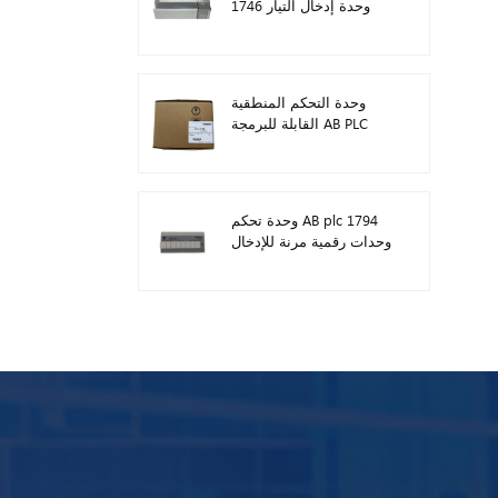
1746 وحدة إدخال التيار
المستمر الرقمية
وحدة التحكم المنطقية
القابلة للبرمجة AB PLC
1746-A13
وحدة تحكم AB plc 1794
وحدات رقمية مرنة للإدخال
/ الإخراج 1794-TB3TS