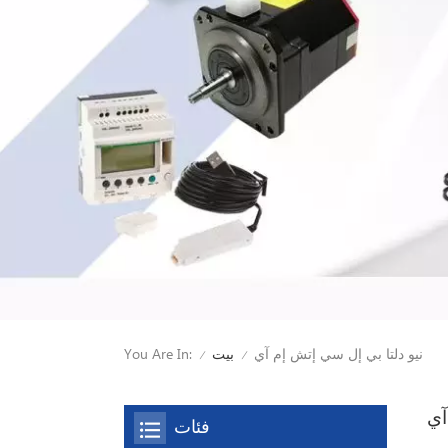
نيو دلتا بي إل سي إتش إم آي
You Are In:
بيت
/
/
آي
فئات