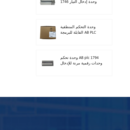
1746 وحدة إدخال التيار
المستمر الرقمية
وحدة التحكم المنطقية
القابلة للبرمجة AB PLC
1746-A13
وحدة تحكم AB plc 1794
وحدات رقمية مرنة للإدخال
/ الإخراج 1794-TB3TS