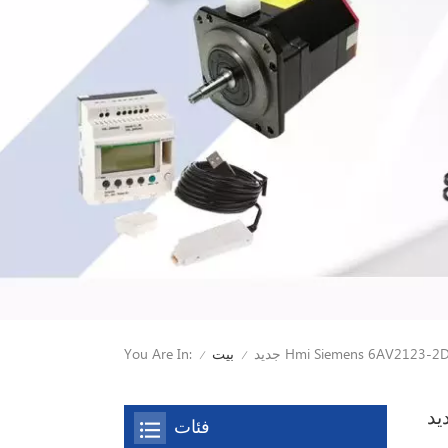
Hmi Siemens 6AV2123-2DB03
You Are In:
بيت
/
/
فئات