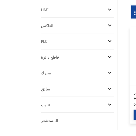
HMI
العاكس
PLC
قاطع دائرة
محرك
سائق
ز
طة
تناوب
المستشعر