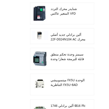
شنايدر محرك التردد
المتغير عاكس VFD
ATV212HD15N4
ألين برادلي جديد أصلي
22F-D024N104 AC محرك
محولات 11 كيلو واط
سيمنز وحدة تحكم منطق
قابلة للبرمجة شعار! وحدة
المضيف Plc 6ED1052-
1FB08-0BA1
ميتسوبيشي FX5U الوحدة
التناظرية FX5U-8AD
ألين برادلي 1746-IB16 Plc