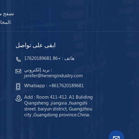
تصفح مج
المخازن وجاهزة للشحن. مهما كانت احتياجاتك ، ستضمن أجهزتنا استمرار عملك دائمًا.
ابقى على تواصل
هاتف :
+86 17620189681
بريد إلكتروني :
jenifer@henengindustry.com
Whatsapp :
+8617620189681
Add : Room 411-412. A1 Buliding
Qiangsheng .jiangxia ,huangshi
street. baiyun district, Guangzhou
city ,Guangdong province.China.