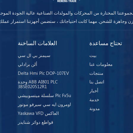
موعتنا المختارة من المحركات والمولدات الصناعية عالية الجودة الموج
تحتاج مساعدة
العلامات الساخنة
بيت
سيمنز بي ال سي
معلومات عنا
ألن برادلي
منتجات
Delta Hmi Plc DOP-107EV
اتصل بنا
وحدة ABB AI801 PLC
3BSE020512R1
أخبار
سلسلة ميتسوبيشي Plc Fx5u
خدمة
اومرون ايه سي سيرفو موتور
مدونة
Yaskawa VFD العاكس
قواطع دوائر شنايدر