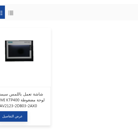
شاشة تعمل باللمس سيمن
HMI KTP400 لوحة مضغو
6AV2123-2DB03-2AX0
عرض التفاصيل