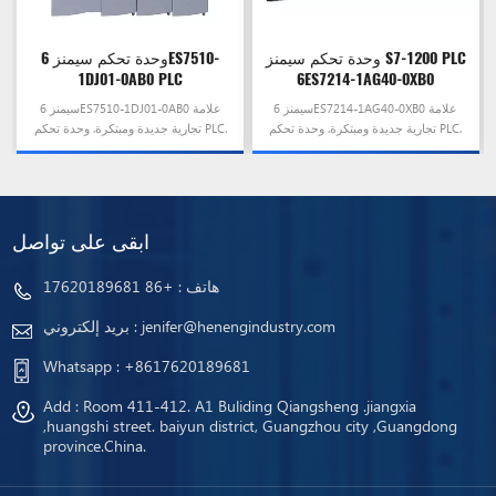
وحدة تحكم سيمنز S7-1200 PLC
وحدة تحكم سيمنز 6ES7510-
1DJ01-0AB0 PLC
6ES7214-1AG40-0XB0
سيمنز 6ES7214-1AG40-0XB0 علامة
سيمنز 6ES7510-1DJ01-0AB0 علامة
تجارية جديدة ومبتكرة. وحدة تحكم PLC.
تجارية جديدة ومبتكرة. وحدة تحكم PLC.
إنه معروض للبيع الآن بسعر خاص
إنه معروض للبيع الآن بسعر خاص
ابقى على تواصل
هاتف :
+86 17620189681
jenifer@henengindustry.com
بريد إلكتروني :
Whatsapp :
+8617620189681
Add : Room 411-412. A1 Buliding Qiangsheng .jiangxia
,huangshi street. baiyun district, Guangzhou city ,Guangdong
province.China.