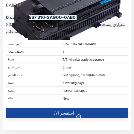
0AB0
هو جزء من سلسلة
6ES7 316-2AG00-0AB0
هذه الوحدة:
SIMATIC S7-300 ، وهي عبارة عن نظام PLC معياري يستخدم لمهام
الأتمتة والتحكم في مختلف الصناعات.
6ES7 316-2AG00-0AB0
رقم الصنف :
1
النظام (موك) :
T/T, Alibaba trade assurance
قسط :
China
أصل المنتج :
Guangdong, China(Mainland)
ميناء الشحن :
3 working days
مهلة :
normal packaged
معبئ :
New
حالة :
استفسر الآن