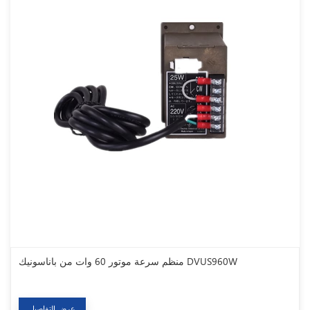
منظم سرعة موتور 60 وات من باناسونيك DVUS960W
عرض التفاصيل