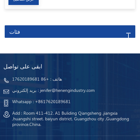
فئات
ابقى على تواصل
هاتف :
+86 17620189681
jenifer@henengindustry.com
بريد إلكتروني :
Whatsapp :
+8617620189681
Add : Room 411-412. A1 Buliding Qiangsheng .jiangxia
,huangshi street. baiyun district, Guangzhou city ,Guangdong
province.China.