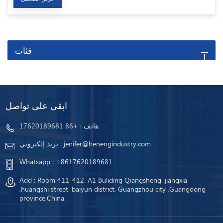
فئات
ابقى على تواصل
هاتف :
+86 17620189681
jenifer@henengindustry.com
بريد إلكتروني :
Whatsapp :
+8617620189681
Add : Room 411-412. A1 Buliding Qiangsheng .jiangxia
,huangshi street. baiyun district, Guangzhou city ,Guangdong
province.China.