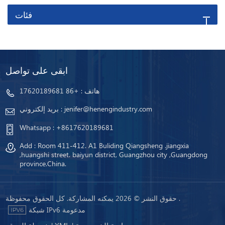
فئات
ابقى على تواصل
هاتف :
+86 17620189681
jenifer@henengindustry.com
بريد إلكتروني :
Whatsapp :
+8617620189681
Add : Room 411-412. A1 Buliding Qiangsheng .jiangxia
,huangshi street. baiyun district, Guangzhou city ,Guangdong
province.China.
حقوق النشر © 2026 يمكنه المشاركة. كل الحقوق محفوظة .
شبكة IPv6 مدعومة