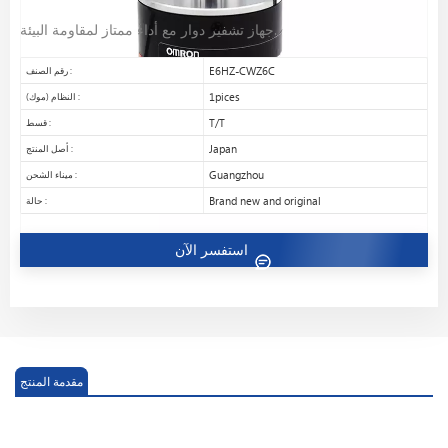
جهاز تشفير دوار مع أداء ممتاز لمقاومة البيئة.
E6HZ-CWZ6C
رقم الصنف :
1pices
النظام (موك) :
T/T
قسط :
Japan
أصل المنتج :
Guangzhou
ميناء الشحن :
Brand new and original
حالة :
استفسر الآن
مقدمة المنتج