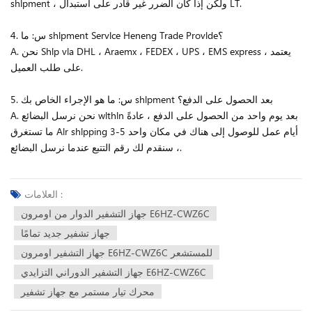
shlpment ، ولكن إذا كان الضرر غير قادر على استبدال LT.
4. س: ما shlpment Servlce Heneng Trade Provlde؟
A. نحن Shlp vla DHL ، Araemx ، FEDEX ، UPS ، EMS express ، يعتمد
على طلب العميل.
5. س: ما هو الإجراء الخاص بك shlpment بعد الحصول على الدفع؟
A. نحن نرسل البضائع wlthln بعد يوم واحد من الحصول على الدفع ، عادةً
ما تستغرق Alr shlpping 3-5 أيام عمل للوصول إلى هناك في مكان واحد
، سنقدم لك رقم التتبع عندما نرسل البضائع.
العلامات :
جهاز التشفير الدوار من اومرون E6HZ-CWZ6C
جهاز تشفير جديد تمامًا
جهاز التشفير اومرون E6HZ-CWZ6C للمستشعر
جهاز التشفير الدوراني التزايدي E6HZ-CWZ6C
محرك تيار مستمر مع جهاز تشفير