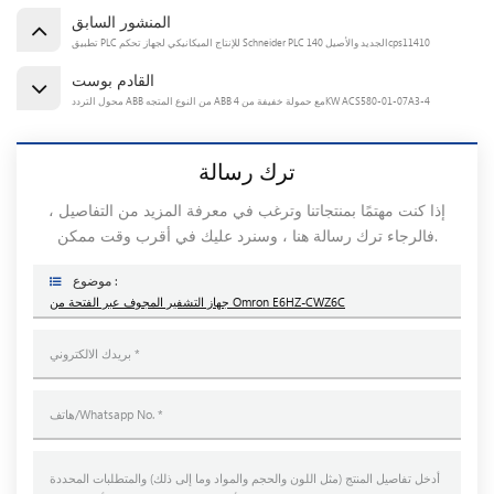
المنشور السابق
تطبيق PLC للإنتاج الميكانيكي لجهاز تحكم Schneider PLC الجديد والأصيل 140cps11410
القادم بوست
محول التردد ABB من النوع المتجه ABB مع حمولة خفيفة من 4KW ACS580-01-07A3-4
ترك رسالة
إذا كنت مهتمًا بمنتجاتنا وترغب في معرفة المزيد من التفاصيل ،
فالرجاء ترك رسالة هنا ، وسنرد عليك في أقرب وقت ممكن.
موضوع :
جهاز التشفير المجوف عبر الفتحة من Omron E6HZ-CWZ6C