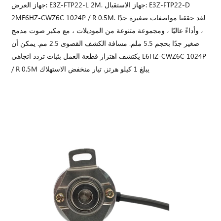
جهاز العرض: E3Z-FTP22-L 2M. جهاز الاستقبال: E3Z-FTP22-D
2ME6HZ-CWZ6C 1024P / R 0.5M. لقد حققنا مواصفات صغيرة جدًا
، وأداءً عاليًا ، ومجموعة متنوعة من الموديلات ، مع مكبر صوت مدمج
صغير جدًا بحجم 5.5 ملم. مسافة الكشف القصوى 2.5 مم. يمكن أن
يكتشف اهتزاز قطعة العمل بثبات تردد اتجاهي E6HZ-CWZ6C 1024P
/ R 0.5M يبلغ 1 كيلو هرتز. تيار منخفض الاستهلاك