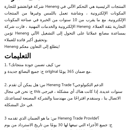
شركة قوانغتشو للتجارة Heneng المنتجات الرئيسية هي التحكم الآلي في
المكونات الإلكترونية ، وشاشة تعمل باللمس وغيرها من المنتجات
الإلكترونية. مع ما يقرب من 10 سنوات من الخبرة في صناعة المكونات
الإلكترونية والخدمات المهنية ، فازت شركة Heneng التجارية بثقة العملاء.
تؤمن Heneng بمساعدة مصانع عملائنا على التحول إلى التشغيل الآلي
وتحقيق أكبر فائدة للعملاء.
Heneng يتطلع إلى التعاون معكم!
التعليمات
1. س: كيف تضمن جودة منتجاتك؟
ج: جميع البضائع جديدة و orlglnal مع ضمان 365 يومًا.
2. س: هل يمكن أن تقدم Heneng Trade الدعم التكنولوجي؟
ج: نحن في مجال thls سنوات عديدة. إذا كانت هناك أي مشكلة ، فيرجى
الاتصال بنا ، وسنقدم اقتراحًا من مهندسنا والشركة المصنعة لمساعدتك
في حل المشكلة.
3 س: ما هو الضمان الذي تقدمه Heneng Trade Provlde؟
ج: جميع الأجزاء التي نبيعها لها 30 يومًا من تاريخ الاسترداد من يوم