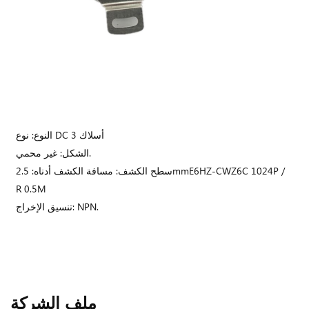
النوع: نوع DC 3 أسلاك
الشكل: غير محمي.
سطح الكشف: مسافة الكشف أدناه: 2.5mmE6HZ-CWZ6C 1024P /
R 0.5M
تنسيق الإخراج: NPN.
ملف الشركة