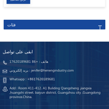
فئات
ابقى على تواصل
هاتف :
+86 17620189681
jenifer@henengindustry.com
بريد إلكتروني :
Whatsapp :
+8617620189681
Add : Room 411-412. A1 Buliding Qiangsheng .jiangxia
,huangshi street. baiyun district, Guangzhou city ,Guangdong
province.China.