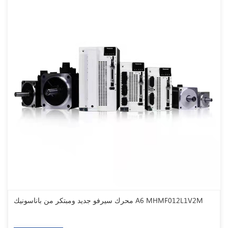
محرك سيرفو جديد ومبتكر من باناسونيك A6 MHMF012L1V2M