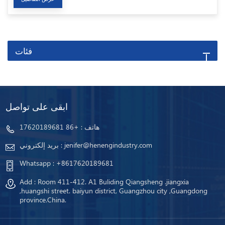
فئات
ابقى على تواصل
هاتف :
+86 17620189681
jenifer@henengindustry.com
بريد إلكتروني :
Whatsapp :
+8617620189681
Add : Room 411-412. A1 Buliding Qiangsheng .jiangxia
,huangshi street. baiyun district, Guangzhou city ,Guangdong
province.China.