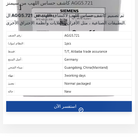
كاشف حساس اللهب من سيمنز AGG5.721
تم تصميم كاشف حساس اللهب لاكتشاف اللهب في
AGG5.721
ال
التطبيقات الصناعية ، مثل الأفران والغلايات وأنظمة الاحتراق الأخرى.
AGG5.721
رقم الصنف :
1pcs
النظام (موك) :
T/T, Alibaba trade assurance
قسط :
Germany
أصل المنتج :
Guangdong, China(Mainland)
ميناء الشحن :
3working days
مهلة :
Normal packaged
معبئ :
New
حالة :
استفسر الآن