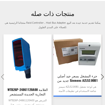
منتجات ذات صله
منتجاتنا الرئيسية هي Raid Controller ، Host Bus Adapter. يمكننا تقديم خدمة جيدة بعد البيع
للعملاء على المدى الطويل.
جزء المشغل بسعر جيد أصلي
جديد من Siemens AZL52.00B1
سيمنز AZL52.00B1 هي لوحة تشغيل
WTB26P-24861120A00 العلامة
شائعة الاستخدام في تطبيقات الأتمتة
التجارية الجديدة المستشعر
الصناعية.
الكهروضوئي المستورد 1115766
WTB26P-24861120A00 المريض هو
مستشعر كهروضوئي ، ينتمي هذا