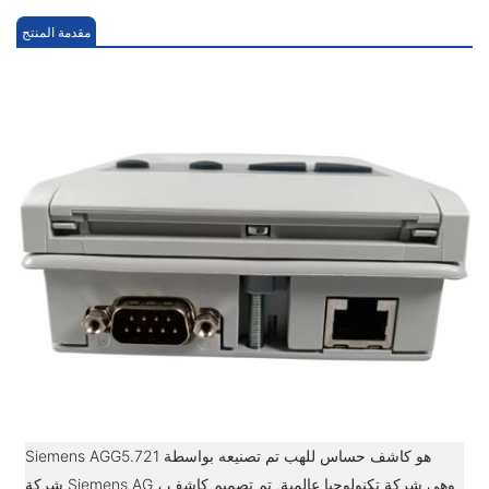
مقدمة المنتج
Siemens AGG5.721 هو كاشف حساس للهب تم تصنيعه بواسطة
شركة Siemens AG ، وهي شركة تكنولوجيا عالمية. تم تصميم كاشف