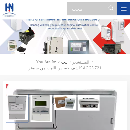
You Are In:
المستشعر
بيت
/
/
/
كاشف حساس اللهب من سيمنز AGG5.721