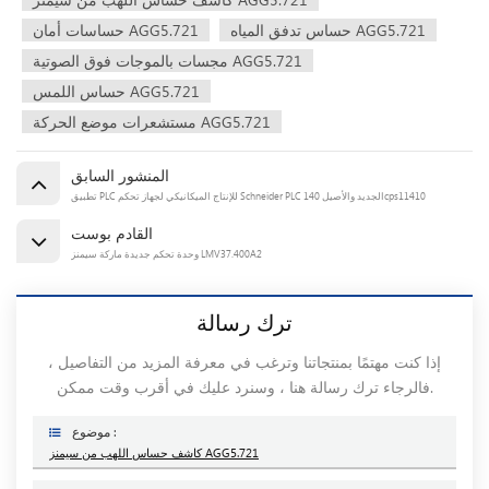
حساس تدفق المياه AGG5.721
حساسات أمان AGG5.721
مجسات بالموجات فوق الصوتية AGG5.721
حساس اللمس AGG5.721
مستشعرات موضع الحركة AGG5.721
المنشور السابق
تطبيق PLC للإنتاج الميكانيكي لجهاز تحكم Schneider PLC الجديد والأصيل 140cps11410
القادم بوست
وحدة تحكم جديدة ماركة سيمنز LMV37.400A2
ترك رسالة
إذا كنت مهتمًا بمنتجاتنا وترغب في معرفة المزيد من التفاصيل ،
فالرجاء ترك رسالة هنا ، وسنرد عليك في أقرب وقت ممكن.
موضوع :
كاشف حساس اللهب من سيمنز AGG5.721