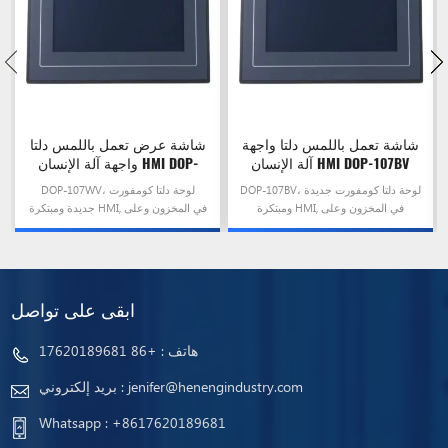
شاشة تعمل باللمس دلتا واجهة
شاشة عرض تعمل باللمس دلتا
آلة الإنسان HMI DOP-107BV
واجهة آلة الإنسان HMI DOP-
107WV
DOP-107BV، لوحة دلتا كومفورت جديدة
DOP-107WV، لوحة دلتا كومفورت
ومبتكرة HMI, في المخزون وعلى
جديدة ومبتكرة HMI, في المخزون وعلى
استعداد للسفينة!
استعداد للسفينة!
ابقى على تواصل
هاتف :
+86 17620189681
jenifer@henengindustry.com
بريد إلكتروني :
Whatsapp :
+8617620189681