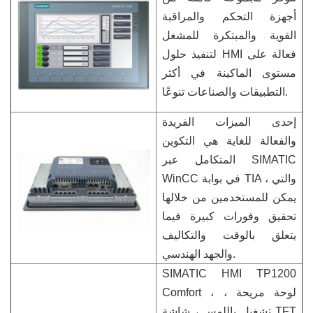
أجهزة التحكم والمراقبة
القوية والمبتكرة للمشغل
لتنفيذ حلول HMI فعالة على
مستوى الماكينة في أكثر
التطبيقات والصناعات تنوعًا.
إحدى الميزات الفريدة
والفعالة للغاية هي التكوين
المتكامل عبر SIMATIC
WinCC في بوابة TIA ، والتي
يمكن للمستخدمين من خلالها
تحقيق وفورات كبيرة فيما
يتعلق بالوقت والتكاليف
والجهد الهندسي.
SIMATIC HMI TP1200
Comfort ، لوحة مريحة ،
تشغيل باللمس ، شاشة TFT