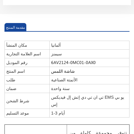
مقدمة المنتج
ألمانيا
مكان المنشأ
سيمنز
اسم العلامة التجارية
6AV2124-0MC01-0AX0
رقم الموديل
شاشة اللمس
اسم المنتج
الأتمتة الصناعية
طلب
سنة واحدة
ضمان
تي ان تي دي إتش إل فيديكس EMS يو بي
شرط الشحن
إس
1-3 أيام
موعد التسليم
تتوفر مجموعة كاملة من