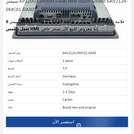
سيمنز KP1200 Comfort Panel HMI Touch Screen 6AV2124-
0MC01-0AX0
علامة تجارية جديدة ومبتكرة.
شاشة
6AV2124-0MC01-0AX0
سيمنز
إنه معروض للبيع الآن بسعر خاص
.
تعمل باللمس HMI
6AV2124-0MC01-0AX0
رقم الصنف :
1 piece
النظام (موك) :
T/T
قسط :
Germany
أصل المنتج :
Guangzhou
ميناء الشحن :
2-3 Days
مهلة :
Carton
معبئ :
Brand new and original
حالة :
استفسر الآن