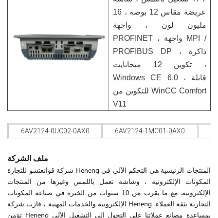
عريضة مقاس 12 بوصة ، 16
مليون لون ، واجهة
PROFINET ، واجهة MPI /
PROFIBUS DP ، ذاكرة
تكوين 12 ميجابايت ،
Windows CE 6.0 ، قابلة
للتكوين من WinCC Comfort
V11
6AV2124-0UC02-0AX0
6AV2124-1MC01-0AX0
6
ملف الشركة
شركة قوانغتشو للتجارة Heneng المنتجات الرئيسية هي التحكم الآلي في
المكونات الإلكترونية ، وشاشة تعمل باللمس وغيرها من المنتجات
الإلكترونية. مع ما يقرب من 10 سنوات من الخبرة في صناعة المكونات
الإلكترونية والخدمات المهنية ، فازت شركة Heneng التجارية بثقة العملاء.
تؤمن Heneng بمساعدة مصانع عملائنا على التحول إلى التشغيل الآلي