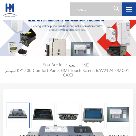
You Are In:
HMI
بيت
/
/
/
سيمنز KP1200 Comfort Panel HMI Touch Screen 6AV2124-0MC01-
0AX0