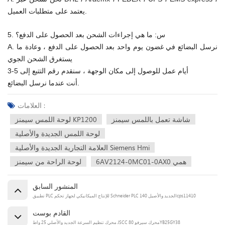
يعتمد على متطلبات العميل.
5. س: ما هي إجراءات الشحن بعد الحصول على الدفع؟
A. نرسل البضائع في غضون يوم واحد بعد الحصول على الدفع ، وعادة ما
يستغرق الشحن الجوي
3-5 أيام عمل للوصول إلى مكان الوجهة ، سنقدم رقم التتبع إلى
أنت عندما نرسل البضائع.
العلامات :
شاشة تعمل باللمس سيمنز
لوحة اللمس سيمنز KP1200
لوحة اللمس الجديدة والأصلية
العلامة التجارية الجديدة والأصلية Siemens Hmi
6AV2124-0MC01-0AX0 همي
لوحة الراحة من سيمنز
المنشور السابق
تطبيق PLC للإنتاج الميكانيكي لجهاز تحكم Schneider PLC الجديد والأصيل 140cps11410
القادم بوست
محرك تنظيم السرعة الجديد والأصلي 25 واط JSCC محرك سيرفو 80YB25GY38