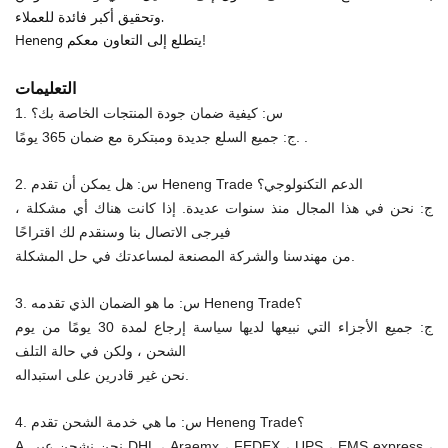
وتحقيق أكبر فائدة للعملاء.
Heneng يتطلع إلى التعاون معكم!
التعليمات
1. س: كيفية ضمان جودة المنتجات الخاصة بك؟
ج: جميع السلع جديدة ومبتكرة مع ضمان 365 يومًا. .
2. س: هل يمكن أن تقدم Heneng Trade الدعم التكنولوجي؟
ج: نحن في هذا المجال منذ سنوات عديدة. إذا كانت هناك أي مشكلة ،
فيرجى الاتصال بنا وسنقدم لك اقتراحًا
من مهندسنا والشركة المصنعة لمساعدتك في حل المشكلة.
3. س: ما هو الضمان الذي تقدمه Heneng Trade؟
ج: جميع الأجزاء التي نبيعها لديها سياسة إرجاع لمدة 30 يومًا من يوم
الشحن ، ولكن في حالة التلف
نحن غير قادرين على استبداله.
4. س: ما هي خدمة الشحن تقدم Heneng Trade؟
A. نحن نشحن عبر DHL ، Araemx ، FEDEX ، UPS ، EMS express ،