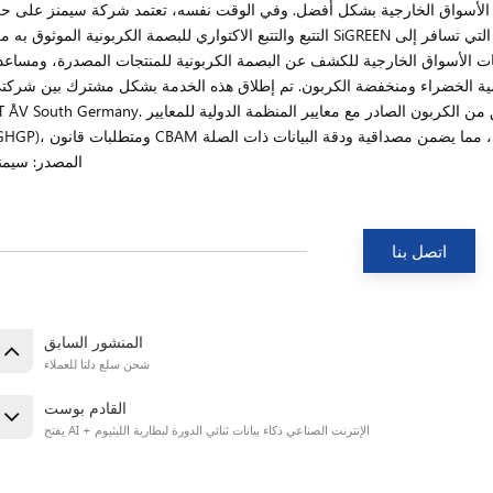
سيع الأسواق الخارجية بشكل أفضل. وفي الوقت نفسه، تعتمد شركة سيمنز على ح
التتبع والتتبع الاكتواري للبصمة الكربونية الموثوق به من SiGREEN لإطلاق خدمات خضراء ومنخفضة الكربون للشركات التي تسافر 
ات الأسواق الخارجية للكشف عن البصمة الكربونية للمنتجات المصدرة، ومساعد
ة الخضراء ومنخفضة الكربون. تم إطلاق هذه الخدمة بشكل مشترك بين شركتي iemens
المصدر: سيمن
اتصل بنا
المنشور السابق
شحن سلع دلتا للعملاء
القادم بوست
يفتح AI + الإنترنت الصناعي ذكاء بيانات ثنائي الدورة لبطارية الليثيوم