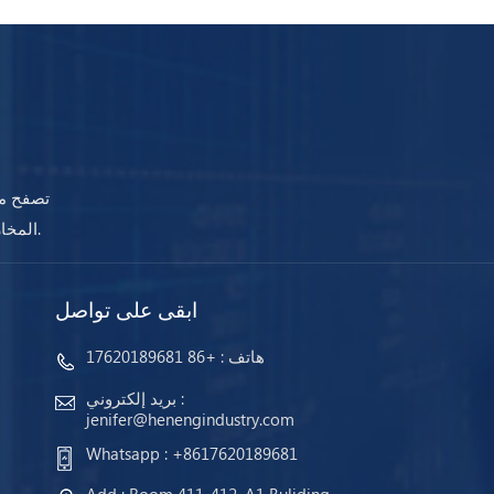
تصفح مج
المخازن وجاهزة للشحن. مهما كانت احتياجاتك ، ستضمن أجهزتنا استمرار عملك دائمًا.
ابقى على تواصل
هاتف :
+86 17620189681
بريد إلكتروني :
jenifer@henengindustry.com
Whatsapp :
+8617620189681