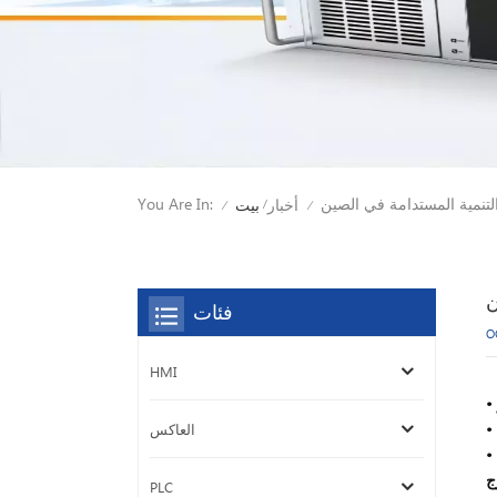
التنمية المستدامة في الصين
You Are In:
أخبار
بيت
/
/
/
ن
فئات
O
HMI
•
العاكس
•
ج
PLC