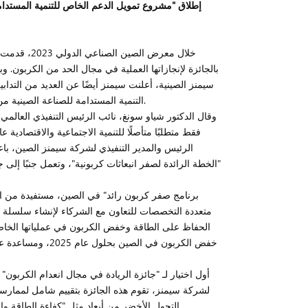
إطلاق "مشروع تمويل الدعم الخاص للتنمية المستد
بالجائزة لإنجازاتها العملية في مجال الحد من الكربون. وب
سيمنز الصينية، أعلنت سيمنز أيضًا عن العديد من التد
التنمية المستدامة للصناعة الصينية من خلال التكنولوجيا المتقدمة. التمكين المعرفي، والخدمات المالية من أبعاد متعددة.
وقال الدكتور شياو سونغ، نائب الرئيس التنفيذي العال
فقط متطلبًا متأصلًا للتنمية الاجتماعية والاقتصادية ع
الرئيس والمدير التنفيذي لشركة سيمنز الصين، باعتب
"الخطة الرائدة لصفر انبعاثات كربونية"، وتعمل جنبًا إل
متعددة التخصصات للتعاون مع الشركاء لإنشاء سلسلة 
خفض الكربون في ا
لشركة سيمنز، تقوم هذه الجائزة بتقييم شامل لممارسا
التحول الأخضر من أبعاد مثل "كفاءة الطاقة وإزال