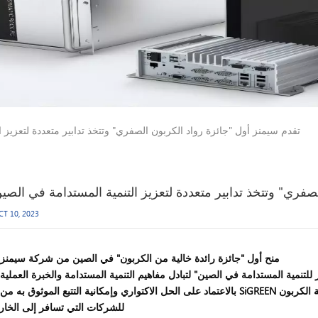
تقدم سيمنز أول "جائزة رواد الكربون الصفري" وتتخذ تدابير متعددة لتعزيز 
صفري" وتتخذ تدابير متعددة لتعزيز التنمية المستدامة في الصي
CT 10, 2023
منح أول "جائزة رائدة خالية من الكربون" في الصين من شركة سيمنز
ز للتنمية المستدامة في الصين" لتبادل مفاهيم التنمية المستدامة والخبرة العملية
بالاعتماد على الحل الاكتواري وإمكانية التتبع الموثوق به من SiGREEN للبصمة الكربونية، نطلق خدمات خضراء ومنخفضة الكربون
للشركات التي تسافر إلى الخار