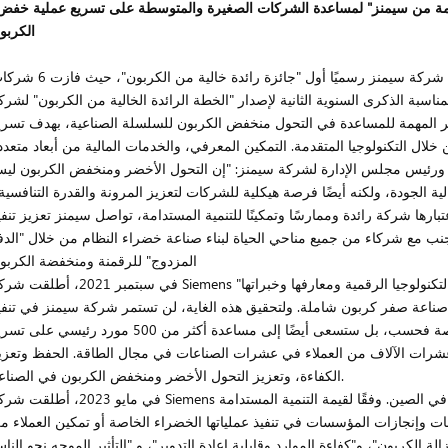
امة من سيمنز" لمساعدة الشركات الصغيرة والمتوسطة على تسريع عملية خفض
الكربو
خلال معرض الصين الصناعي الدولي 2023، قدمت شركة سيمنز رسميًا أول "جائزة رائدة خالية من الك
مناسبة الذكرى السنوية الثانية لإصدار "الخطة الرائدة الخالية من الكربون" لشرك
ابير المهمة للمساعدة في التحول منخفض الكربون للسلسلة الصناعية، بهدف تسري
مي ورئيس مجلس الإدارة لشركة سيمنز: "إن التحول الأخضر ومنخفض الكربون لي
الية الجودة، ولكنه أيضًا فرصة هيكلية للشركات لتعزيز المرونة والقدرة التنافسية"
ارها شركة رائدة وممارسًا وتمكينًا للتنمية المستدامة، تواصل سيمنز تعزيز تنفي
ى جنب مع شركاء من جميع مناحي الحياة لبناء صناعة خضراء النظام من خلال "الدف
المزدوج" للرقمنة ومنخفضة الكربو
في سبتمبر 2021، أطلقت شركة Siemens "برنامج صفر كربون رائد" في الصين، مستفيدة من التكنولوجيا الرقمية ومعا
صناعة صفر كربون شاملة. ولتحقيق هذه الغاية، لن تستمر شركة سيمنز في تنفي
الحفاظ على الطاقة وخفض الكربون في عملياتها الخاصة فحسب، بل ستسعى أيضًا إلى مساعدة أكثر من 500 مورد رئيسي عل
لصين بحلول عام 2025، ومساعدة عشرات الآلاف من العملاء في عشرات الصناعات في مجال الطاقة. الحفظ وتعز
الكفاءة، وتعزيز التحول الأخضر ومنخفض الكربون في الصناعة.
في مايو 2023، أطلقت شركة Siemens أول اختيار لـ "جائزة الريادة في مجال انعدام الكربون" في الصين. وفقًا لقيمة الت
ت وإنجازات المؤسسات في تنفيذ عملياتها الخضراء الخاصة أو تمكين العملاء م
ة الكربون"، و"كفاءة الموارد وقابلية إعادة التدوير"، و "التأثير الموجه نحو النا