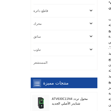
•
ن
قاطع دائرة
ربون"، حيث فازت 6 شركات
محرك
ة
ع
سائق
س
.
تناوب
ذ
ع
المستشعر
ن
رفها وخبراتها
ذ
ى تسريع
منتجات مميزة
يز
نمية المستدامة
ATV630C11N4 محول تردد
شنايدر الأصلي الجديد
ن
س