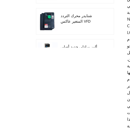
يم
 شركة
شنايدر محرك التردد
Xi'an 
المتغير عاكس VFD
Xinwangda Electronic.,
ATV212HD15N4
م
و
ألين برادلي جديد أصلي
ل
22F-D024N104 AC محرك
محولات 11 كيلو واط
.
ة
سيمنز وحدة تحكم منطق
ا
قابلة للبرمجة شعار! وحدة
م
المضيف Plc 6ED1052-
ر
1FB08-0BA1
ل
ميتسوبيشي FX5U الوحدة
ات
التناظرية FX5U-8AD
ت
ا
ة