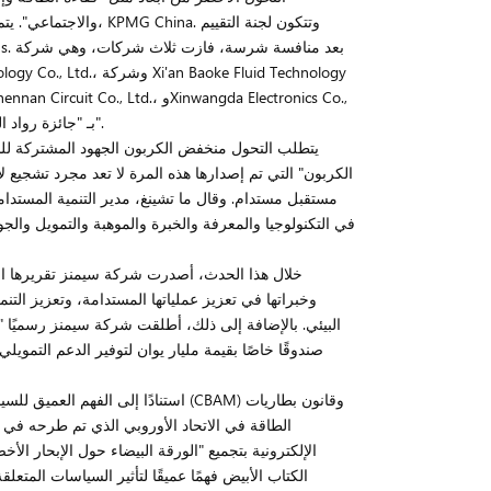
والاجتماعي". يتم تقدي
Ltd.، وSinotrans DHL International Air Express Co., Ltd.، بـ "جائزة رواد العملية - جائزة التميز".
يتطلب التحول منخفض الكربون الجهود المشتركة للشرك
الكربون" التي تم إصدارها هذه المرة لا تعد مجرد تشجيع 
مستقبل مستدام. وقال ما تشينغ، مدير التنمية المستد
في التكنولوجيا والمعرفة والخبرة والموهبة والتمويل والج
خلال هذا الحدث، أصدرت شركة سيمنز تقريرها ال
وخبراتها في تعزيز عملياتها المستدامة، وتعزيز التن
البيئي. بالإضافة إلى ذلك، أطلقت شركة سيمنز رسميًا 
صندوقًا خاصًا بقيمة مليار يوان لتوفير الدعم التمو
استنادًا إلى الفهم العميق للسياسات 
الطاقة في الاتحاد الأوروبي الذي تم طرحه في
الإلكترونية بتجميع "الورقة البيضاء حول الإبحار ا
الكتاب الأبيض فهمًا عميقًا لتأثير السياسات المت