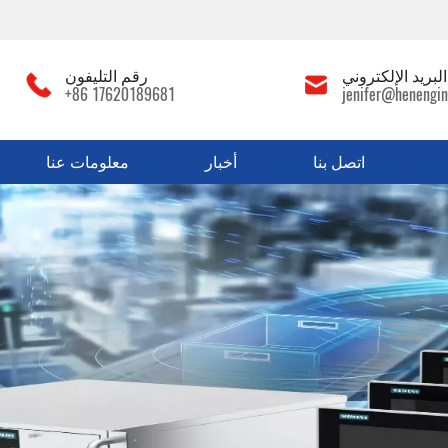
لبريد الإلكتروني
رقم التليفون
+86 17620189681
jenifer@henengin
اتصل بنا
أخبار
معلومات عنا