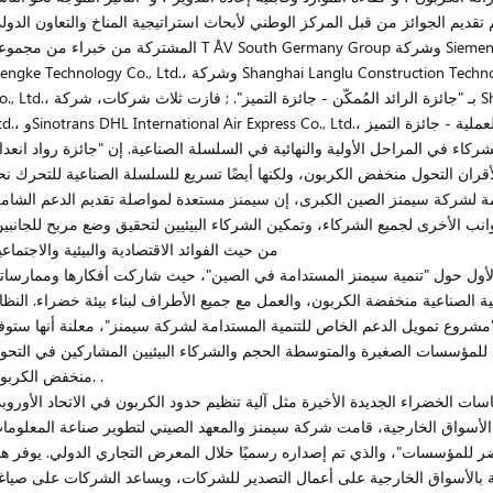
م الجوائز من قبل المركز الوطني لأبحاث استراتيجية المناخ والتعاون الدولي، KPMG China. وتتكون لجنة التقي
المشتركة من خبراء من مجموعة T ÅV South Germany Group وشركة Siemens. بعد منافسة شرسة، فازت ثلاث شركات، وهي
Nengke Technology Co., Ltd.، وشركة Shanghai Langlu Construction Technology Co., Ltd.، وشركة Baoke Fluid Technology
Co., Ltd.، بـ "جائزة الرائد المُمكّن - جائزة التميز". ; فازت ثلاث شركات، شركة Shennan Circuit Co., Ltd.، وs Co
اء في المراحل الأولية والنهائية في السلسلة الصناعية. إن "جائزة رواد انعدا
لأقران التحول منخفض الكربون، ولكنها أيضًا تسريع للسلسلة الصناعية للتحرك نح
امة لشركة سيمنز الصين الكبرى، إن سيمنز مستعدة لمواصلة تقديم الدعم الشام
وانب الأخرى لجميع الشركاء، وتمكين الشركاء البيئيين لتحقيق وضع مربح للجانبين
من حيث الفوائد الاقتصادية والبيئية والاجتماعي
أول حول "تنمية سيمنز المستدامة في الصين"، حيث شاركت أفكارها وممارساته
مية الصناعية منخفضة الكربون، والعمل مع جميع الأطراف لبناء بيئة خضراء. النظا
"مشروع تمويل الدعم الخاص للتنمية المستدامة لشركة سيمنز"، معلنة أنها ستوف
يلي للمؤسسات الصغيرة والمتوسطة الحجم والشركاء البيئيين المشاركين في التحو
منخفض الكربون. .
الخضراء الجديدة الأخيرة مثل آلية تنظيم حدود الكربون في الاتحاد الأوروبي (CBAM) وقانون بطاري
 الأسواق الخارجية، قامت شركة سيمنز والمعهد الصيني لتطوير صناعة المعلوما
لأخضر للمؤسسات"، والذي تم إصداره رسميًا خلال المعرض التجاري الدولي. يوفر هذ
علقة بالأسواق الخارجية على أعمال التصدير للشركات، ويساعد الشركات على صياغ