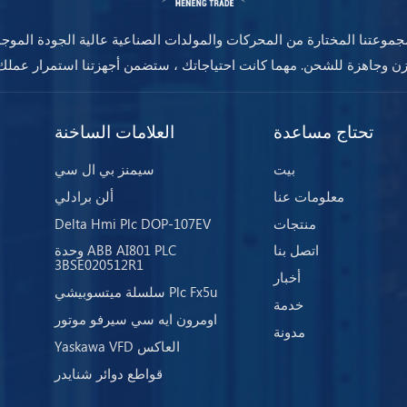
موعتنا المختارة من المحركات والمولدات الصناعية عالية الجودة الموج
تحتاج مساعدة
العلامات الساخنة
بيت
سيمنز بي ال سي
معلومات عنا
ألن برادلي
منتجات
Delta Hmi Plc DOP-107EV
اتصل بنا
وحدة ABB AI801 PLC
3BSE020512R1
أخبار
سلسلة ميتسوبيشي Plc Fx5u
خدمة
اومرون ايه سي سيرفو موتور
مدونة
Yaskawa VFD العاكس
قواطع دوائر شنايدر