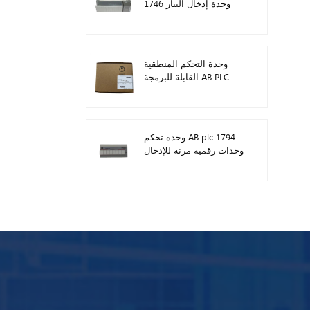
1746 وحدة إدخال التيار
المستمر الرقمية
وحدة التحكم المنطقية
القابلة للبرمجة AB PLC
1746-A13
وحدة تحكم AB plc 1794
وحدات رقمية مرنة للإدخال
/ الإخراج 1794-TB3TS