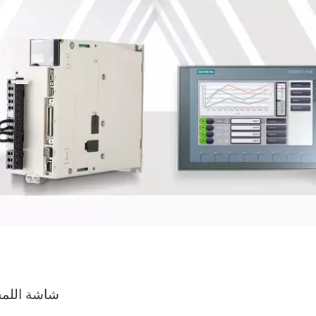
شاشة اللم