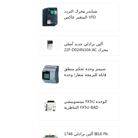
شنايدر محرك التردد
المتغير عاكس VFD
ATV212HD15N4
ألين برادلي جديد أصلي
22F-D024N104 AC محرك
محولات 11 كيلو واط
سيمنز وحدة تحكم منطق
قابلة للبرمجة شعار! وحدة
المضيف Plc 6ED1052-
1FB08-0BA1
ميتسوبيشي FX5U الوحدة
التناظرية FX5U-8AD
ألين برادلي 1746-IB16 Plc