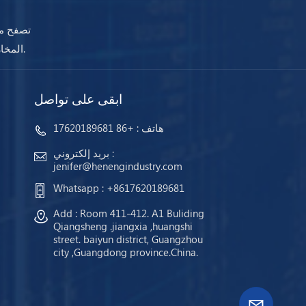
تصفح مج
المخازن وجاهزة للشحن. مهما كانت احتياجاتك ، ستضمن أجهزتنا استمرار عملك دائمًا.
ابقى على تواصل
هاتف :
+86 17620189681
بريد إلكتروني :
jenifer@henengindustry.com
Whatsapp :
+8617620189681
Add : Room 411-412. A1 Buliding
Qiangsheng .jiangxia ,huangshi
street. baiyun district, Guangzhou
city ,Guangdong province.China.