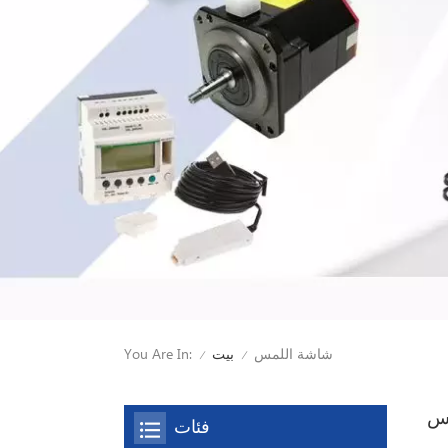
شاشة اللمس
You Are In:
بيت
/
/
س
فئات