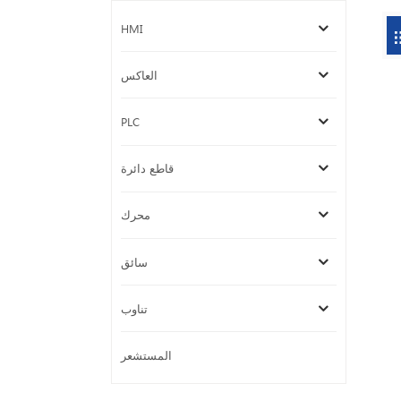
HMI
العاكس
PLC
قاطع دائرة
محرك
سائق
تناوب
المستشعر