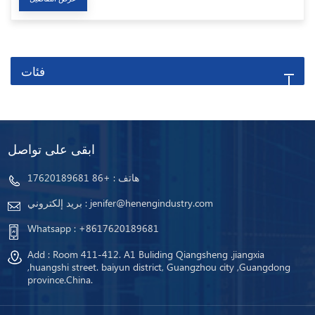
فئات
ابقى على تواصل
هاتف :
+86 17620189681
jenifer@henengindustry.com
بريد إلكتروني :
Whatsapp :
+8617620189681
Add : Room 411-412. A1 Buliding Qiangsheng .jiangxia
,huangshi street. baiyun district, Guangzhou city ,Guangdong
province.China.