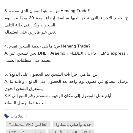
3. س: ما هو الضمان الذي تقدمه Heneng Trade؟
ج: جميع الأجزاء التي نبيعها لديها سياسة إرجاع لمدة 30 يومًا من يوم
الشحن ، ولكن في حالة التلف
نحن غير قادرين على استبداله.
4. س: ما هي خدمة الشحن تقدم Heneng Trade؟
A. نحن نشحن عبر DHL ، Araemx ، FEDEX ، UPS ، EMS express ،
يعتمد على متطلبات العميل.
5. س: ما هي إجراءات الشحن بعد الحصول على الدفع؟
A. نرسل البضائع في غضون يوم واحد بعد الحصول على الدفع ، وعادة ما
يستغرق الشحن الجوي
3-5 أيام عمل للوصول إلى مكان الوجهة ، سنقدم رقم التتبع إلى
أنت عندما نرسل البضائع.
العلامات :
جديد وأصلي ياسكاوا
Yaskawa VFD العاكس
العاكس الجديد والأصلي
VFD جديدة ومبتكرة