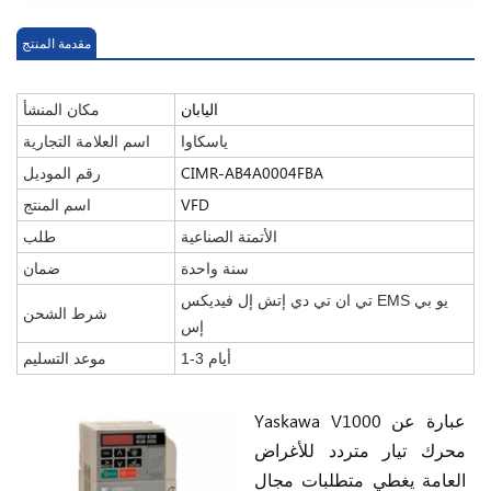
مقدمة المنتج
اليابان
مكان المنشأ
ياسكاوا
اسم العلامة التجارية
CIMR-AB4A0004FBA
رقم الموديل
VFD
اسم المنتج
الأتمتة الصناعية
طلب
سنة واحدة
ضمان
تي ان تي دي إتش إل فيديكس EMS يو بي
شرط الشحن
إس
1-3 أيام
موعد التسليم
Yaskawa V1000 عبارة عن
محرك تيار متردد للأغراض
العامة يغطي متطلبات مجال