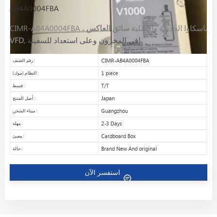
AB4A0004FBA
CIMR-AB4A0004FBA ، ياسكاوا الجديدة والأصلية
سائق العاكس
VFD
,
في المخزون وعلى استعداد للسفينة!
CIMR-AB4A0004FBA
رقم الصنف :
1 piece
النظام (موك) :
T/T
قسط :
Japan
أصل المنتج :
Guangzhou
ميناء الشحن :
2-3 Days
مهلة :
Cardboard Box
معبئ :
Brand New And original
حالة :
استفسر الآن