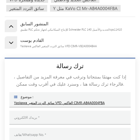
Y مثل KaVo CI Mr-AB4A0004FBA
سائق التردد المتغير
المنشور السابق
تطبيق PLC للإنتاج الميكانيكي لجهاز تحكم Schneider PLC الجديد والأصيل 140cps11410
القادم بوست
Yaskawa سائق التردد المتغير العاكس VFD CIMR-VB2A0004BAA
ترك رسالة
إذا كنت مهتمًا بمنتجاتنا وترغب في معرفة المزيد من التفاصيل ،
فالرجاء ترك رسالة هنا ، وسنرد عليك في أقرب وقت ممكن.
موضوع :
Yaskawa سائق التردد المتغير VFD العاكس CIMR-AB4A0004FBA