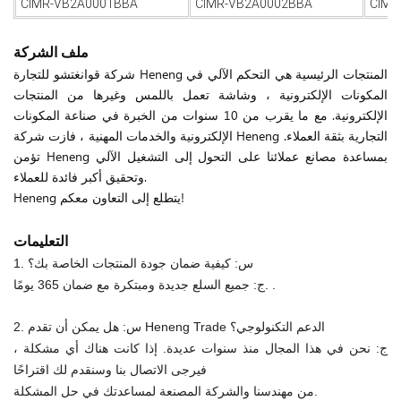
CIMR-VB2A0001BBA
CIMR-VB2A0002BBA
CIMR
ملف الشركة
شركة قوانغتشو للتجارة Heneng المنتجات الرئيسية هي التحكم الآلي في
المكونات الإلكترونية ، وشاشة تعمل باللمس وغيرها من المنتجات
الإلكترونية. مع ما يقرب من 10 سنوات من الخبرة في صناعة المكونات
الإلكترونية والخدمات المهنية ، فازت شركة Heneng التجارية بثقة العملاء.
تؤمن Heneng بمساعدة مصانع عملائنا على التحول إلى التشغيل الآلي
وتحقيق أكبر فائدة للعملاء.
Heneng يتطلع إلى التعاون معكم!
التعليمات
1. س: كيفية ضمان جودة المنتجات الخاصة بك؟
ج: جميع السلع جديدة ومبتكرة مع ضمان 365 يومًا. .
2. س: هل يمكن أن تقدم Heneng Trade الدعم التكنولوجي؟
ج: نحن في هذا المجال منذ سنوات عديدة. إذا كانت هناك أي مشكلة ،
فيرجى الاتصال بنا وسنقدم لك اقتراحًا
من مهندسنا والشركة المصنعة لمساعدتك في حل المشكلة.