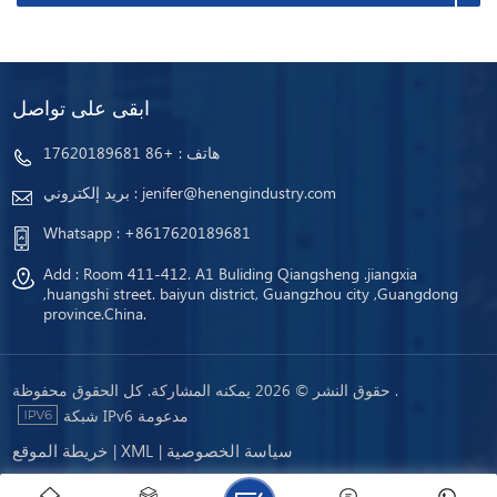
ابقى على تواصل
هاتف :
+86 17620189681
jenifer@henengindustry.com
بريد إلكتروني :
Whatsapp :
+8617620189681
Add : Room 411-412. A1 Buliding Qiangsheng .jiangxia
,huangshi street. baiyun district, Guangzhou city ,Guangdong
province.China.
حقوق النشر © 2026 يمكنه المشاركة. كل الحقوق محفوظة .
شبكة IPv6 مدعومة
سياسة الخصوصية
XML
خريطة الموقع
|
|