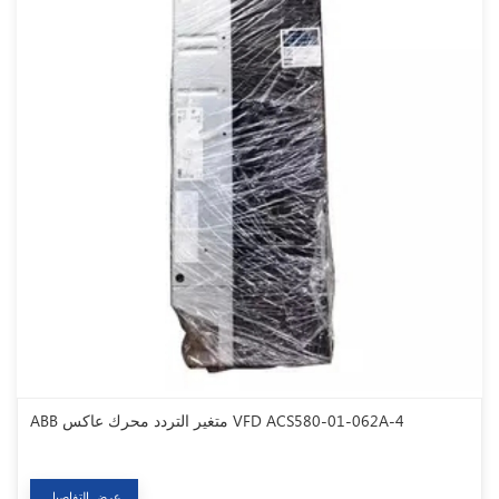
ABB متغير التردد محرك عاكس VFD ACS580-01-062A-4
عرض التفاصيل