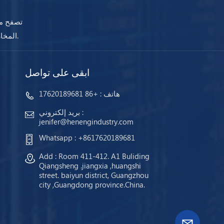
تصفح مج
المخازن وجاهزة للشحن. مهما كانت احتياجاتك ، ستضمن أجهزتنا استمرار عملك دائمًا.
ابقى على تواصل
هاتف :
+86 17620189681
بريد إلكتروني :
jenifer@henengindustry.com
Whatsapp :
+8617620189681
Add : Room 411-412. A1 Buliding
Qiangsheng .jiangxia ,huangshi
street. baiyun district, Guangzhou
city ,Guangdong province.China.