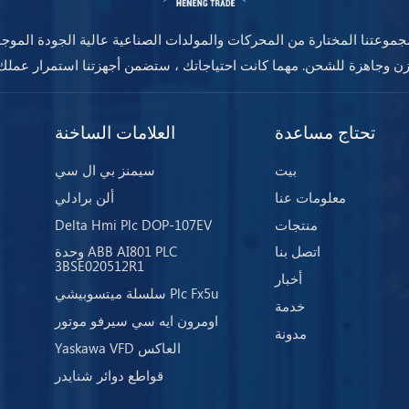
موعتنا المختارة من المحركات والمولدات الصناعية عالية الجودة الموج
تحتاج مساعدة
العلامات الساخنة
بيت
سيمنز بي ال سي
معلومات عنا
ألن برادلي
منتجات
Delta Hmi Plc DOP-107EV
اتصل بنا
وحدة ABB AI801 PLC
3BSE020512R1
أخبار
سلسلة ميتسوبيشي Plc Fx5u
خدمة
اومرون ايه سي سيرفو موتور
مدونة
Yaskawa VFD العاكس
قواطع دوائر شنايدر