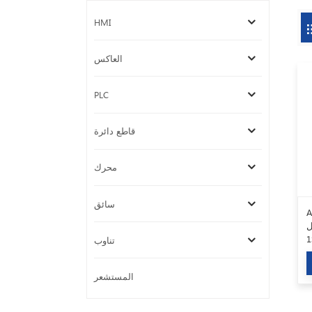
HMI
العاكس
PLC
قاطع دائرة
محرك
سائق
ز مفتاح
ل
تناوب
المستشعر