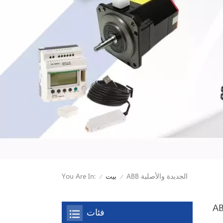
ABB الجديدة والأصلية
You Are In:
بيت
/
/
فئات