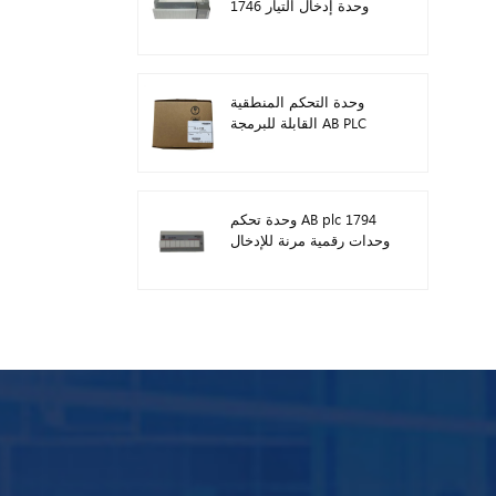
1746 وحدة إدخال التيار
المستمر الرقمية
وحدة التحكم المنطقية
القابلة للبرمجة AB PLC
1746-A13
وحدة تحكم AB plc 1794
وحدات رقمية مرنة للإدخال
/ الإخراج 1794-TB3TS