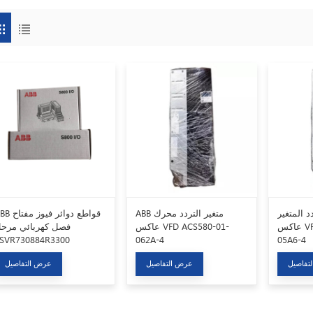
لمتغير ABB
ABB متغير التردد محرك
ABB قواطع دوائر فيو
عاكس VFD ACS355-03E-
عاكس VFD ACS580-01-
فصل كهربائي مرح
1SVR730884R3300
062A-4
05A6-4
تفاصيل
عرض التفاصيل
عرض التفاصيل