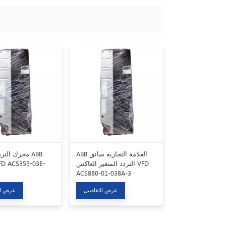
ABB العلامة التجارية سائق
محرك التردد ا
التردد المتغير العاكس VFD
ACS880-01-038A-3
عرض التفاصيل
عرض ال