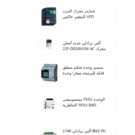
شنايدر محرك التردد
المتغير عاكس VFD
ATV212HD15N4
ألين برادلي جديد أصلي
22F-D024N104 AC محرك
محولات 11 كيلو واط
سيمنز وحدة تحكم منطق
قابلة للبرمجة شعار! وحدة
المضيف Plc 6ED1052-
1FB08-0BA1
ميتسوبيشي FX5U الوحدة
التناظرية FX5U-8AD
ألين برادلي 1746-IB16 Plc