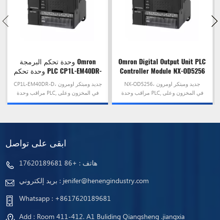
Omron Digital Output Unit PLC
وحدة تحكم البرمجة Omron
Controller Module NX-OD5256
وحدة تحكم PLC CP1L-EM40DR-
D
NX-OD5256، جديد ومبتكر اومرون
CP1L-EM40DR-D، جديد ومبتكر اومرون
مراقب وحدة PLC, في المخزون وعلى
مراقب وحدة PLC, في المخزون وعلى
استعداد للسفينة!
استعداد للسفينة!
ابقى على تواصل
هاتف :
+86 17620189681
jenifer@henengindustry.com
بريد إلكتروني :
Whatsapp :
+8617620189681
Add : Room 411-412. A1 Buliding Qiangsheng .jiangxia