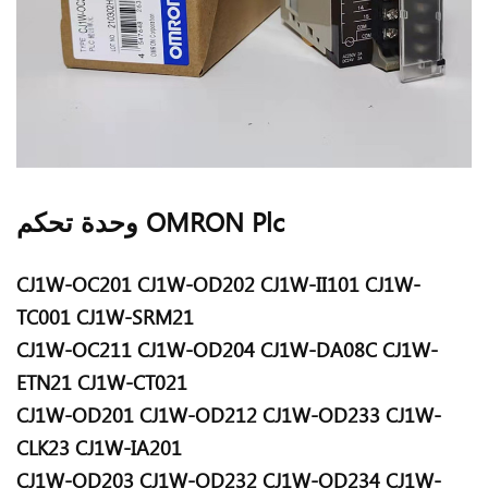
وحدة تحكم OMRON Plc
CJ1W-OC201
CJ1W-OD202
CJ1W-II101
CJ1W-
TC001
CJ1W-SRM21
CJ1W-OC211
CJ1W-OD204
CJ1W-DA08C
CJ1W-
ETN21
CJ1W-CT021
CJ1W-OD201
CJ1W-OD212
CJ1W-OD233
CJ1W-
CLK23
CJ1W-IA201
CJ1W-OD203
CJ1W-OD232
CJ1W-OD234
CJ1W-