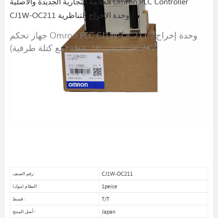
العلامة التجارية الجديدة والأصلية Omron PLC Controller
CJ1W-OC211 وحدة الإخراج التناظرية
جهاز تحكم Omron PLC CJ1W-OC211 ، وحدة إخراج
تلامس 16 نقطة (مع كتلة طرفية) DC24V
CJ1W-OC211
رقم الصنف :
1peice
النظام (موك) :
T/T
قسط :
Japan
أصل المنتج :