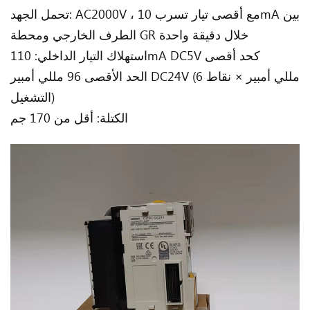
تحمل الجهد: AC2000V ، مع أقصى تيار تسرب 10mA بين
الطرف الخارجي ومحطة GR خلال دقيقة واحدة
استهلاك التيار الداخلي: 110mA DC5V كحد أقصى
الحد الأقصى 96 مللي أمبير DC24V (6 مللي أمبير × نقاط
التشغيل)
الكتلة: أقل من 170 جم