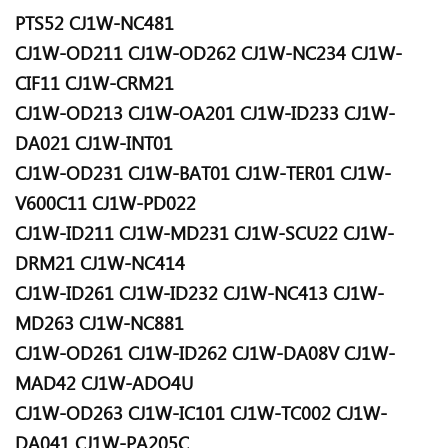
PTS52
CJ1W-NC481
CJ1W-OD211
CJ1W-OD262
CJ1W-NC234
CJ1W-
CIF11
CJ1W-CRM21
CJ1W-OD213
CJ1W-OA201
CJ1W-ID233
CJ1W-
DA021
CJ1W-INT01
CJ1W-OD231
CJ1W-BAT01
CJ1W-TER01
CJ1W-
V600C11
CJ1W-PD022
CJ1W-ID211
CJ1W-MD231
CJ1W-SCU22
CJ1W-
DRM21
CJ1W-NC414
CJ1W-ID261
CJ1W-ID232
CJ1W-NC413
CJ1W-
MD263
CJ1W-NC881
CJ1W-OD261
CJ1W-ID262
CJ1W-DA08V
CJ1W-
MAD42
CJ1W-ADO4U
CJ1W-OD263
CJ1W-IC101
CJ1W-TC002
CJ1W-
DA041
CJ1W-PA205C