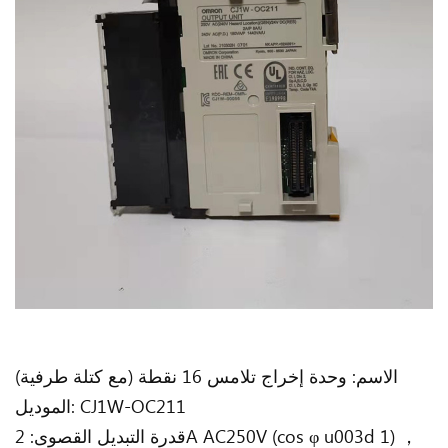
الاسم: وحدة إخراج تلامس 16 نقطة (مع كتلة طرفية)
الموديل: CJ1W-OC211
قدرة التبديل القصوى: 2A AC250V (cos φ u003d 1) ，