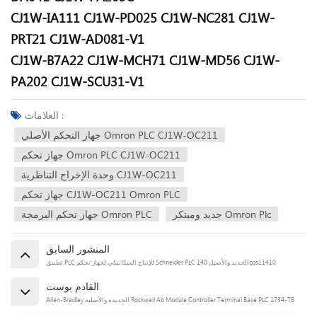
CJ1W-IA111
CJ1W-PD025
CJ1W-NC281
CJ1W-
PRT21
CJ1W-AD081-V1
CJ1W-B7A22
CJ1W-MCH71
CJ1W-MD56
CJ1W-
PA202
CJ1W-SCU31-V1
العلامات :
جهاز التحكم الأصلي Omron PLC CJ1W-OC211
جهاز تحكم Omron PLC CJ1W-OC211
وحدة الإخراج التناظرية CJ1W-OC211
جهاز تحكم CJ1W-OC211 Omron PLC
جديد ومبتكر Omron Plc
جهاز تحكم البرمجة Omron PLC
المنشور السابق
تطبيق PLC للإنتاج الميكانيكي لجهاز تحكم Schneider PLC الجديد والأصيل 140cps11410
القادم بوست
Allen-Bradley الجديدة والأصلية Rockwell Ab Module Controller Terminal Base PLC 1734-TB