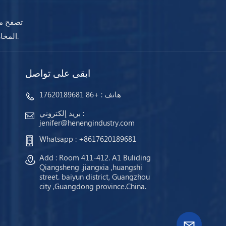
تصفح مج
المخازن وجاهزة للشحن. مهما كانت احتياجاتك ، ستضمن أجهزتنا استمرار عملك دائمًا.
ابقى على تواصل
هاتف :
+86 17620189681
بريد إلكتروني :
jenifer@henengindustry.com
Whatsapp :
+8617620189681
Add : Room 411-412. A1 Buliding
Qiangsheng .jiangxia ,huangshi
street. baiyun district, Guangzhou
city ,Guangdong province.China.