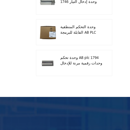
1746 وحدة إدخال التيار
المستمر الرقمية
وحدة التحكم المنطقية
القابلة للبرمجة AB PLC
1746-A13
وحدة تحكم AB plc 1794
وحدات رقمية مرنة للإدخال
/ الإخراج 1794-TB3TS