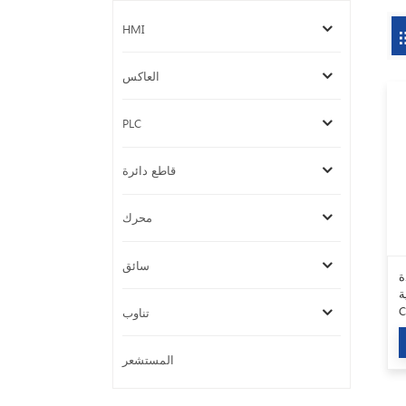
HMI
العاكس
PLC
قاطع دائرة
محرك
سائق
ة
Omr
C
تناوب
ة
المستشعر