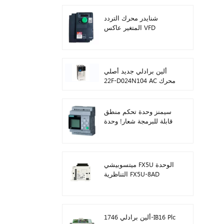
شنايدر محرك التردد
المتغير عاكس VFD
ATV212HD15N4
ألين برادلي جديد أصلي
22F-D024N104 AC محرك
محولات 11 كيلو واط
سيمنز وحدة تحكم منطق
قابلة للبرمجة شعار! وحدة
المضيف Plc 6ED1052-
1FB08-0BA1
ميتسوبيشي FX5U الوحدة
التناظرية FX5U-8AD
ألين برادلي 1746-IB16 Plc