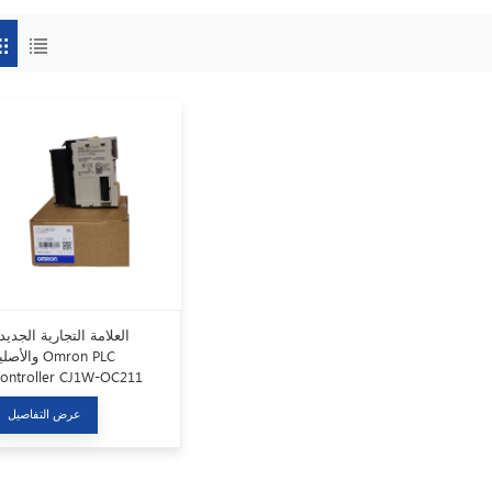
العلامة التجارية الجديد
والأصلية on PLC
ontroller CJ1W-OC211
وحدة الإخراج التناظري
عرض التفاصيل