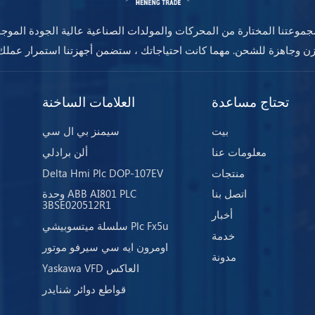
موعتنا المختارة من المحركات والمولدات الصناعية عالية الجودة الموج
تحتاج مساعدة
العلامات الساخنة
بيت
سيمنز بي ال سي
معلومات عنا
ألن برادلي
منتجات
Delta Hmi Plc DOP-107EV
اتصل بنا
وحدة ABB AI801 PLC
3BSE020512R1
أخبار
سلسلة ميتسوبيشي Plc Fx5u
خدمة
اومرون ايه سي سيرفو موتور
مدونة
Yaskawa VFD العاكس
قواطع دوائر شنايدر