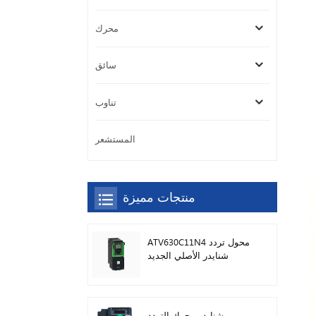
محرك
سائق
تناوب
المستشعر
منتجات مميزة
ATV630C11N4 محول تردد
شنايدر الأصلي الجديد
شنايدر محرك التردد