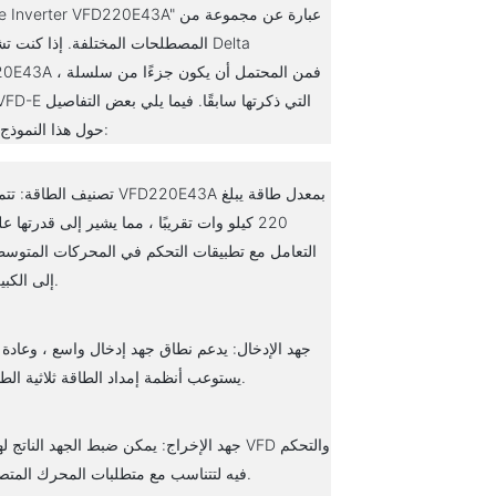
Module Inverter VFD220E43A" عبارة عن 
المصطلحات المختلفة. إذا كنت تشير إل
VFD220E43A ، فمن المحتمل أن 
Delta VFD-E التي ذكرتها ساب
حول هذا النموذج المحدد:
تصنيف الطاقة: تتميز VFD220E43A بمعدل طاقة
220 كيلو وات تقريبًا ، مما يشير إلى قدرتها ع
التعامل مع تطبيقات التحكم في المحركات المتوس
إلى الكبيرة.
جهد الإدخال: يدعم نطاق جهد إدخال واسع ، وعادة 
يستوعب أنظمة إمداد الطاقة ثلاثية الطور.
جهد الإخراج: يمكن ضبط الجهد الناتج لهذا VFD والت
فيه لتتناسب مع متطلبات المحرك المتصل.