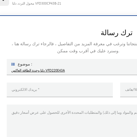
محول التردد دلتا VFD300CP43B-21
ترك رسالة
منتجاتنا وترغب في معرفة المزيد من التفاصيل ، فالرجاء ترك رسالة هنا ،
وسنرد عليك في أقرب وقت ممكن.
موضوع :
دلتا وحدة الطاقة العاكس VFD220E43A