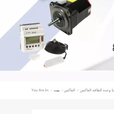
You Are In:
العاكس
بيت
/
/
/