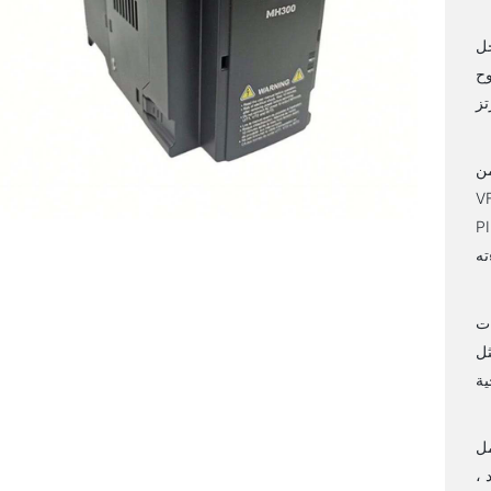
جل
وح
من
حكم في
يل الموفر للطاقة لتحسين
ات
كولات أخرى
لى
 ،