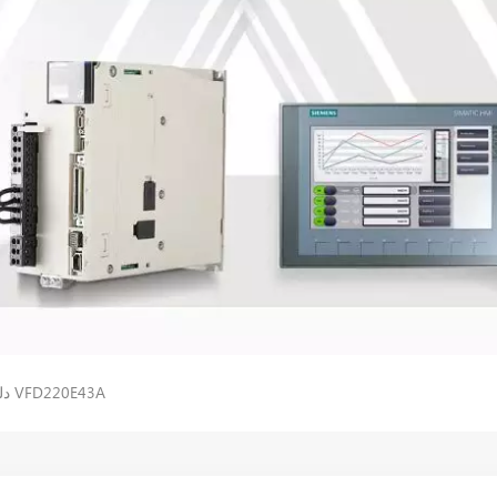
دلتا وحدة الطاقة العاكس VFD220E43A