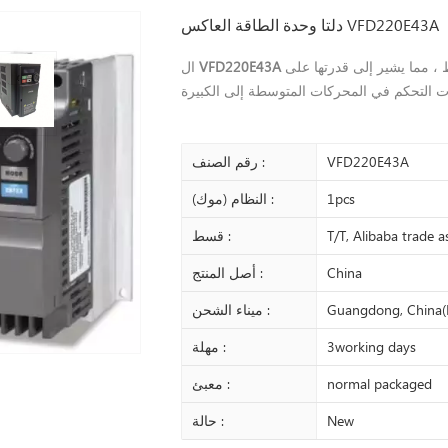
دلتا وحدة الطاقة العاكس VFD220E43A
يبلغ حوالي 220 كيلو واط ، مما يشير إلى قدرتها على
VFD220E43A
ال
VFD220E43A
رقم الصنف :
1pcs
النظام (موك) :
T/T, Alibaba trade 
قسط :
China
أصل المنتج :
Guangdong, China(
ميناء الشحن :
3working days
مهلة :
normal packaged
معبئ :
New
حالة :