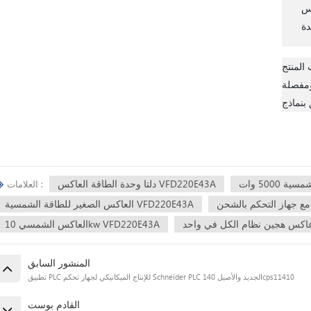
اس
 المنتج
ومفصلة
دلتا وحدة الطاقة العاكس VFD220E43A
العلامات :
العاكس الصغير للطاقة الشمسية VFD220E43A
العاكس الشمسي 10kw VFD220E43A
المنشور السابق
تطبيق PLC للإنتاج الميكانيكي لجهاز تحكم Schneider PLC الجديد والأصيل 140cps11410
القادم بوست