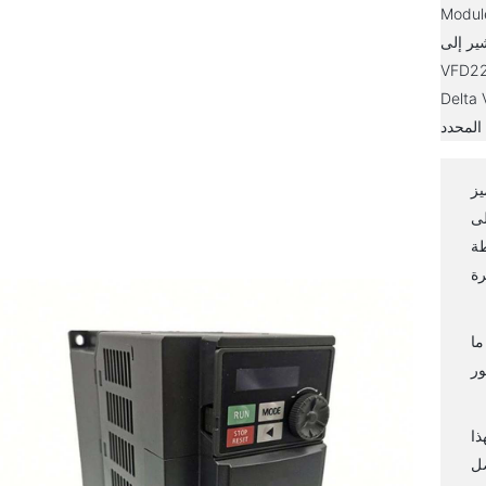
مجموعة من
ى Delta
يكون جزءًا من سلسلة
قًا. فيما يلي بعض التفاصيل
 يبلغ
لى
طة
ما
حكم