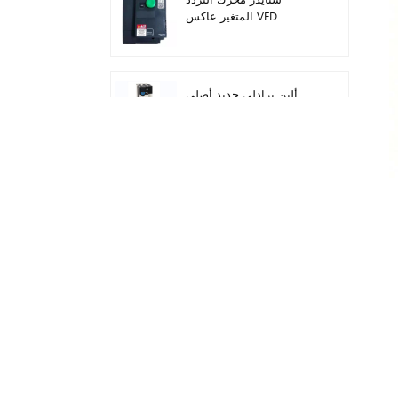
المتغير عاكس VFD
ATV212HD15N4
ألين برادلي جديد أصلي
22F-D024N104 AC محرك
محولات 11 كيلو واط
سيمنز وحدة تحكم منطق
قابلة للبرمجة شعار! وحدة
المضيف Plc 6ED1052-
1FB08-0BA1
ميتسوبيشي FX5U الوحدة
التناظرية FX5U-8AD
ألين برادلي 1746-IB16 Plc
1746 وحدة إدخال التيار
المستمر الرقمية