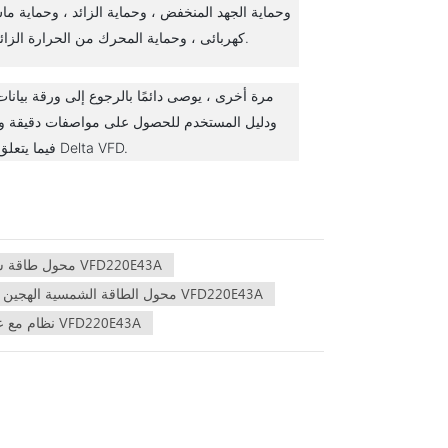
وحماية الجهد المنخفض ، وحماية الزائد ، وحماية م
كهربائى ، وحماية المحرك من الحرارة الزائدة.
مرة أخرى ، يوصى دائمًا بالرجوع إلى ورقة بيانات
ودليل المستخدم للحصول على مواصفات دقيقة 
فيما يتعلق بنماذج Delta VFD.
محول طاقة شمسية 5000 وات VFD220E43A
محول الطاقة الشمسية الهجين مع جهاز التحكم بالشحن VFD220E43A
نظام مع عاكس هجين نظام الكل في واحد VFD220E43A