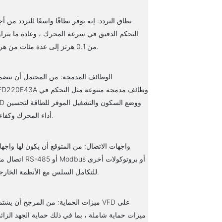
نطاق التردد: إنه يوفر نطاقًا واسعًا للتردد من أ
التحكم الدقيق في سرعة المحرك ، وعادة ما يترا
من 0.1 هرتز إلى عدة مئات من هرتز.
الوظائف المدمجة: من المحتمل أن تتض
VFD220E43A وظائف مدمجة متنوعة مثل الت
PID ووضع السكون والتشغ
أداء المحرك وكفاءته.
واجهات الاتصال: من المتوقع أن يكون لها واجه
اتصال مثل RS-485 أو Modbus أو بروتو
للتكامل السلس مع الأنظمة الخارجية.
ميزات الحماية: من المرجح أن يشتمل VFD ع
ميزات حماية شاملة ، بما في ذلك حماية الجهد الزائد