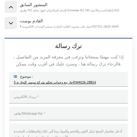
المنشور السابق
تطبيق PLC للإنتاج الميكانيكي لجهاز تحكم Schneider PLC الجديد والأصيل 140cps11410
القادم بوست
احصل على مخزون العلامة التجارية سيمنز الوحدات الإلكترونية 6ES7322-1BL00-0AA0
ترك رسالة
إذا كنت مهتمًا بمنتجاتنا وترغب في معرفة المزيد من التفاصيل ،
فالرجاء ترك رسالة هنا ، وسنرد عليك في أقرب وقت ممكن.
موضوع :
حار بيع وحدات تحكم شركة سيمنز التجارية 3RW4026-2BB14