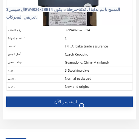
المدمج
ناعم
بداية
ل
ثلاثة
-مرحلة
a
يكون
14
BB
2
-
6
402
RW
ال
سيمنز
3
.
تعريفي
المحركات
3RW4026-2BB14
رقم الصنف :
1
النظام (موك) :
T/T, Alibaba trade assurance
قسط :
Czech Republic
أصل المنتج :
Guangdong, China(Mainland)
ميناء الشحن :
3-5working days
مهلة :
Normal packaged
معبئ :
New and original
حالة :
استفسر الآن