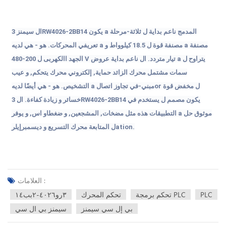
المدمج
ناعم
بداية
ل
ثلاثة
-مرحلة
a
يكون
14
BB
2
-
6
402
RW
ال
سيمنز
3
مصنفة
a
مصنفة
قوة
ل
5
.
18
كيلوواط
و
a
تعريفي
المحركات
.
هو - هي
لديه
يتراوح
ل
a
تيار متردد
.
ال
ناعم
بداية
عروض
V
الجهد االكهربى
ل
200
-
480
سمات
مشتمل
محرك
الزائد
حماية
,
إلكتروني
محرك
يتحكم
,
و
عيب
ل
مخفض
قوة
or
مبني
-في
تجاوز
اتصال
a
التشخيص
.
هو - هي
أيضًا
لديه
يكون
مصمم
ل
يستخدم
في
14
BB
2
-
6
402
RW
خسائر
و
زيادة
كفاءة
.
ال
3
موثوق
حل
a
التطبيقات
هذه
مثل
مضخات
,
المشجعين
,
و
ضغط
او اس
,
و
يوفر
.
ation
ل
المتابعة
محرك
التسريع
و
ديسمبر
إيلر
العلامات :
PLC
تحكم برمجة PLC
تحكم المحرك
٣رو٤٠٢٦-٢بب١٤
بي إل سي سيمنز
سيمنز بي ال سي