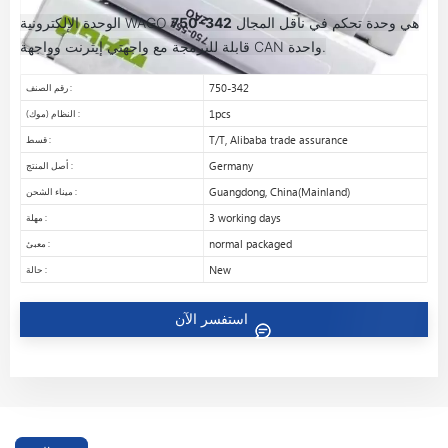
هي وحدة تحكم في ناقل المجال
750-342
الوحدة الإلكترونية WAGO
قابلة للبرمجة مع واجهتي إيثرنت وواجهة CAN واحدة.
750-342
رقم الصنف :
1pcs
النظام (موك) :
T/T, Alibaba trade assurance
قسط :
Germany
أصل المنتج :
Guangdong, China(Mainland)
ميناء الشحن :
3 working days
مهلة :
normal packaged
معبئ :
New
حالة :
استفسر الآن