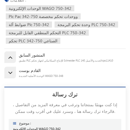
العلامات :
الوحدات الإلكترونية WAGO 750-342
Plc Pac ووحدات تحكم مخصصة 750-342
وحدة تحكم البرمجة PLC 750-342
ضوابط آلة Plc 750-342
التحكم المنطقي القابل للبرمجة PLC 750-342
تحكم PLC الصناعي 750-342
المنشور السابق
تطبيق PLC للإنتاج الميكانيكي لجهاز تحكم Schneider PLC الجديد والأصيل 140cps11410
القادم بوست
الوحدة الأصلية الجديدة WAGO 750-348
ترك رسالة
إذا كنت مهتمًا بمنتجاتنا وترغب في معرفة المزيد من التفاصيل ،
فالرجاء ترك رسالة هنا ، وسنرد عليك في أقرب وقت ممكن.
موضوع :
الوحدات الإلكترونية WAGO 750-342