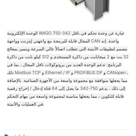
الوحدة الإلكترونية WAGO 750-342 عبارة عن وحدة تحكم في ناقل
المجال قابلة للبرمجة مع واجهتي إيثرنت وواجهة CAN واحدة. إنه
مصمم لتطبيقات الأتمتة التي تتطلب اتصالاً عالي السرعة ويتميز بمعالج
32 بت مع 2 ميجابايت من ذاكرة المستخدم و 512 كيلو بايت من ذاكرة
البرنامج. تدعم الوحدة العديد من بروتوكولات ناقل المجال ، بما في
ذلك Modbus TCP و Ethernet / IP و PROFIBUS DP و CANopen ،
مما يجعلها متوافقة مع مجموعة واسعة من الأجهزة الصناعية. بالإضافة
إلى ذلك ، يدعم 750-342 ما يصل إلى 64 قناة إدخال / إخراج رقمية
قابلة للتكوين ، مما يجعلها مناسبة لمجموعة واسعة من مهام التحكم
في العمليات والأتمتة.