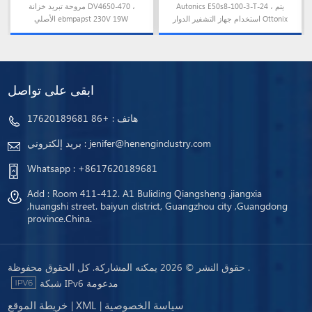
الدوران الإضافي
ebmpapst الألمانية الأصلي
Autonics E50s8-100-3-T-24 ، يتم
مروحة تبريد خزانة DV4650-470 ،
مروحة مستوردة مقاومة
استخدام جهاز التشفير الدوار Ottonix
الأصلي ebmpapst 230V 19W
درجات الحرارة العالية
لمراقبة موضع العمود الدوار في تطبيق
تحويل دوران العمود إلى إشارة نبضية.
ابقى على تواصل
هاتف :
+86 17620189681
jenifer@henengindustry.com
بريد إلكتروني :
Whatsapp :
+8617620189681
Add : Room 411-412. A1 Buliding Qiangsheng .jiangxia
,huangshi street. baiyun district, Guangzhou city ,Guangdong
province.China.
حقوق النشر © 2026 يمكنه المشاركة. كل الحقوق محفوظة .
شبكة IPv6 مدعومة
سياسة الخصوصية
XML
خريطة الموقع
|
|