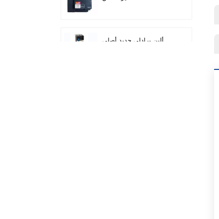
ATV212HD15N4
ألين برادلي جديد أصلي
22F-D024N104 AC محرك
محولات 11 كيلو واط
سيمنز وحدة تحكم منطق
قابلة للبرمجة شعار! وحدة
المضيف Plc 6ED1052-
1FB08-0BA1
ميتسوبيشي FX5U الوحدة
التناظرية FX5U-8AD
ألين برادلي 1746-IB16 Plc
1746 وحدة إدخال التيار
المستمر الرقمية