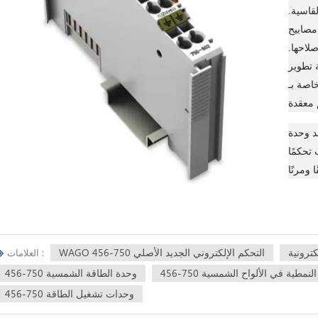
لقاسية.
ص توفر ملاحظات في
لاحها.
 CoDeSys
WAG ، والتي توفر منصة قوية ومرنة لإنشاء
 خيارًا موثوقًا
 تحكمًا
WAGO التحكم الإلكتروني الجديد الأصلي 750-456
العلامات :
لنمطية في الألواح الشمسية 750-456
وحدة الطاقة الشمسية 750-456
وحدات تشغيل الطاقة 750-456