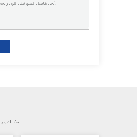
منتجاتنا الرئيسية هي Raid Controller ، Host Bus Adapter. يمكننا تقديم خدمة جيدة بعد البيع للعملاء على المدى الطويل.