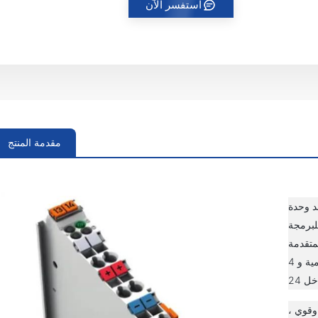
استفسر الآن
مقدمة المنتج
WAGO 750-45 وحدة تحكم إلكترونية أصلية
 (PLC) ،
لمتقدمة
لتطبيقات التحكم الآلي. يحتوي على 8 مداخل رقمية و 4
م مضغوط وقوي ،