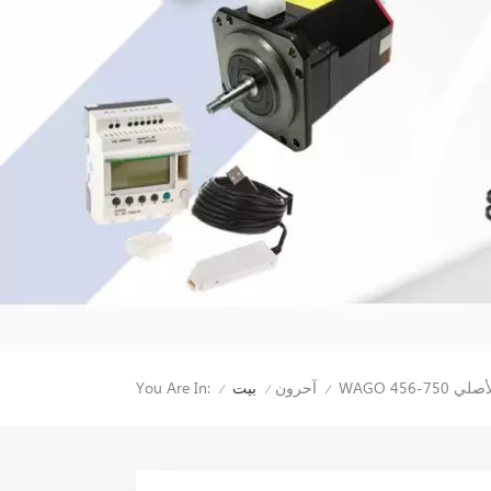
 750-456
You Are In:
آحرون
بيت
/
/
/