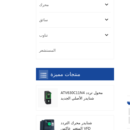
محرك
سائق
تناوب
المستشعر
منتجات مميزة
ATV630C11N4 محول تردد
شنايدر الأصلي الجديد
شنايدر محرك التردد
المتغير عاكس VFD