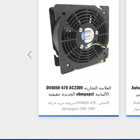
 (نوع
DV4650-470 AC230V العلامة التجارية
في
الجديدة حقيقية ebmpapst الألمانية
الأصلي مروحة مستوردة مقاومة درجات
تخدام
مروحة تبريد خزانة DV4650-470 ، الأصلي
الحرارة العالية
قبة موضع
ebmpapst 230V 19W
عمود