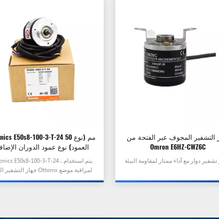
 التشفير المجوف عبر الفتحة من
Autonics E50s8-100-3-T-24 50 مم
Omron E6HZ-CWZ6C
العمود) نوع عمود الدوران الإضا
Autonics E50s8-100-3-T-24 ، يتم اس
جهاز التشفير الدوار Ottonix لمرا
العمود الدوار في تطبيق تحويل دوران ال
إلى إشارة نبضية.