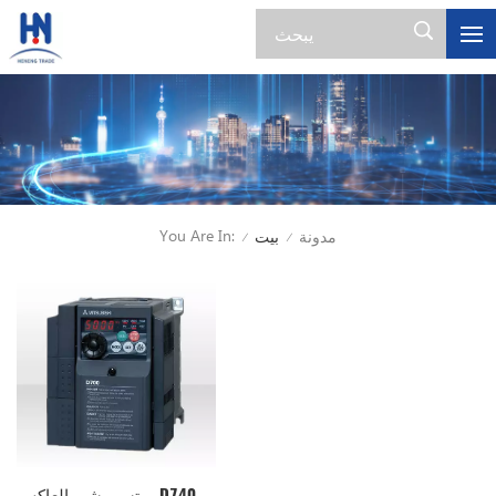
You Are In:
مدونة
بيت
/
/
ميتسوبيشي العاكس D740