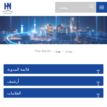
You Are In:
يبحث
بيت
/
/
قائمة المدونة
أرشيف
العلامات