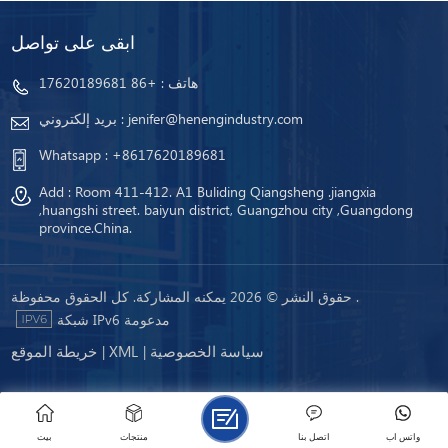
ابقى على تواصل
هاتف :
+86 17620189681
jenifer@henengindustry.com
بريد إلكتروني :
Whatsapp :
+8617620189681
Add : Room 411-412. A1 Buliding Qiangsheng .jiangxia
,huangshi street. baiyun district, Guangzhou city ,Guangdong
province.China.
حقوق النشر © 2026 يمكنه المشاركة. كل الحقوق محفوظة .
شبكة IPv6 مدعومة
سياسة الخصوصية
XML
خريطة الموقع
|
|
واتس اب
اتصل بنا
منتجات
بيت